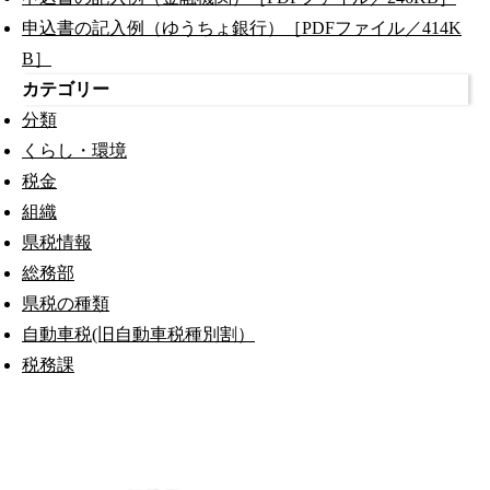
申込書の記入例（ゆうちょ銀行）［PDFファイル／414K
B］
カテゴリー
分類
くらし・環境
税金
組織
県税情報
総務部
県税の種類
自動車税(旧自動車税種別割）
税務課