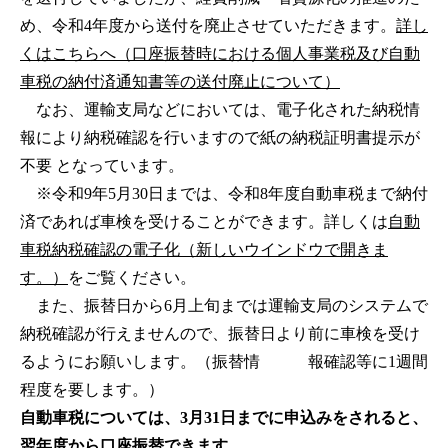
め、令和4年度から送付を廃止させていただきます。
詳し
くはこちらへ（口座振替時における個人事業税及び自動
車税の納付済通知書等の送付廃止について）
なお、運輸支局などにおいては、電子化された納税情
報により納税確認を行いますので紙の納税証明書提示が
不要 となっています。
※令和9年5月30日までは、令和8年度自動車税まで納付
済であれば車検を受けることができます。詳しくは
自動
車税納税確認の電子化（新しいウインドウで開きま
す。）
をご覧ください。
また、振替日から6月上旬までは運輸支局のシステムで
納税確認が行えませんので、振替日より前に車検を受け
るようにお願いします。（振替情 報確認等に1週間
程度を要します。）
自動車税については、3月31日までに申込みをされると、
翌年度から口座振替できます。