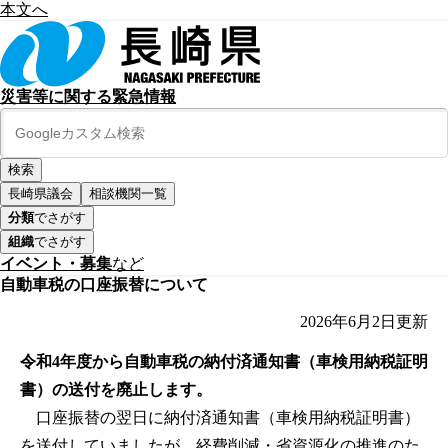
本文へ
災害等に関する緊急情報
長崎県議会
相談機関一覧
分類
でさがす
組織
でさがす
イベント・募集
など
自動車税の口座振替について
2026年6月2日
更新
令和4年度から自動車税の納付済通知書（車検用納税証明
書）の送付を廃止します。
口座振替の翌日に納付済通知書（車検用納税証明書）
を送付していましたが、経費削減・省資源化の推進のた