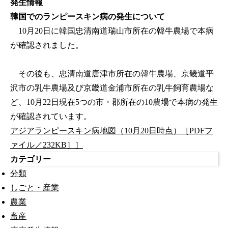
発生情報
韓国でのランピースキン病の発生について
10月20日に韓国忠清南道瑞山市所在の韓牛農場で本病
が確認されました。
その後も、忠清南道唐津市所在の韓牛農場、京畿道平
沢市の乳牛農場及び京畿道金浦市所在の乳牛飼育農場な
ど、10月22日現在5つの市・郡所在の10農場で本病の発生
が確認されています。
アジアランピースキン病地図（10月20日時点）［PDFフ
ァイル／232KB］
］
カテゴリー
分類
しごと・産業
農業
畜産