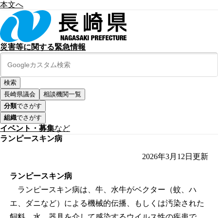
本文へ
災害等に関する緊急情報
長崎県議会
相談機関一覧
分類
でさがす
組織
でさがす
イベント・募集
など
ランピースキン病
2026年3月12日
更新
ランピースキン病
ランピースキン病は、牛、水牛がベクター（蚊、ハ
エ、ダニなど）による機械的伝播、もしくは汚染された
飼料、水、器具を介して感染するウイルス性の疾患で