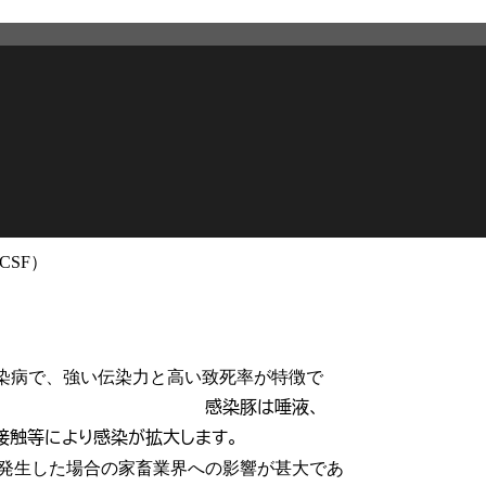
CSF）
2026年2月27日
更新
染病で、強い伝染力と高い致死率が特徴で
感染豚は唾液、
。
品等との接触等により感染が拡大します。
発生した場合の家畜業界への影響が甚大であ