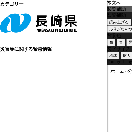
本文へ
カテゴリー
閲覧補助
閲覧補助
読み上げる
ふりがなを
背景色
白
青
文字サイズ
災害等に関する緊急情報
標準
拡大
Foreign Lan
ホーム
›
›