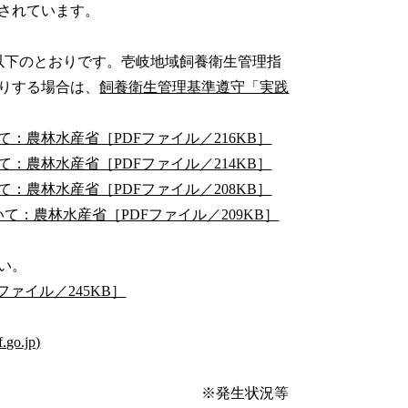
されています。
以下のとおりです。壱岐地域飼養衛生管理指
りする場合は、
飼養衛生管理基準遵守「実践
：農林水産省［PDFファイル／216KB］
：農林水産省［PDFファイル／214KB］
：農林水産省［PDFファイル／208KB］
て：農林水産省［PDFファイル／209KB］
い。
ァイル／245KB］
.jp)
状況等