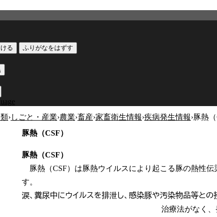
つける
ふりがなをはずす
黒
guage
分類
›
しごと・産業
›
農業
›
畜産
›
家畜衛生情報
›
疾病発生情報
›
豚熱（
豚熱（CSF）
豚熱（CSF）
豚熱（CSF）は豚熱ウイルスにより起こる豚の熱性伝
す
涙、糞尿中にウイルスを排泄し、感染豚や汚染物
治療法がなく、