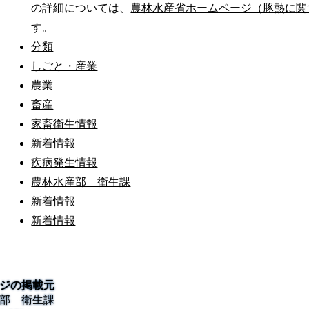
の詳細については、
農林水産省ホームページ（豚熱に関
す。
分類
しごと・産業
農業
畜産
家畜衛生情報
新着情報
疾病発生情報
農林水産部 衛生課
新着情報
新着情報
ジの掲載元
部 衛生課