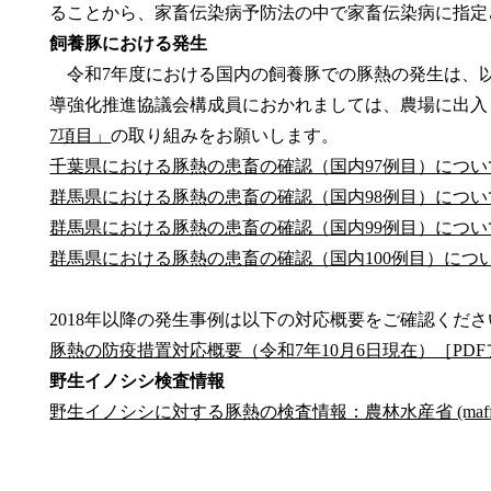
ることから、家畜伝染病予防法の中で家畜伝染病に指定
飼養豚における発生
令和7年度における国内の飼養豚での豚熱の発生は、
導強化推進協議会構成員におかれましては、農場に出入
7項目」
の取り組みをお願いします。
千葉県における豚熱の患畜の確認（国内97例目）について
群馬県における豚熱の患畜の確認（国内98例目）について
群馬県における豚熱の患畜の確認（国内99例目）について
群馬県における豚熱の患畜の確認（国内100例目）につい
2018年以降の発生事例は以下の対応概要をご確認くださ
豚熱の防疫措置対応概要（令和7年10月6日現在）［PDFフ
野生イノシシ検査情報
野生イノシシに対する豚熱の検査情報：農林水産省 (maff.go
※発生