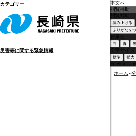
本文へ
カテゴリー
閲覧補助
閲覧補助
読み上げる
ふりがなを
背景色
白
青
文字サイズ
災害等に関する緊急情報
標準
拡大
Foreign Lan
ホーム
›
›