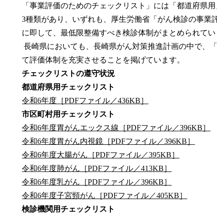
「事業評価のためのチェックリスト」には「都道府県用
3種類があり、いずれも、厚生労働省「がん検診の事業
に即して、最低限整備すべき検診体制がまとめられてい
長崎県においても、長崎県がん対策推進計画の中で、「
て評価体制を充実させることを掲げています。
チェックリストの遵守状況
都道府県用チェックリスト
令和6年度［PDFファイル／436KB］
市区町村用チェックリスト
令和6年度胃がんエックス線［PDFファイル／396KB］
令和6年度胃がん内視鏡［PDFファイル／396KB］
令和6年度大腸がん［PDFファイル／395KB］
令和6年度肺がん［PDFファイル／413KB］
令和6年度乳がん［PDFファイル／396KB］
令和6年度子宮頸がん［PDFファイル／405KB］
検診機関用チェックリスト