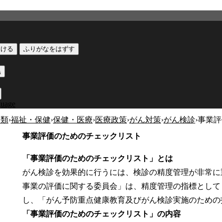
つける
ふりがなをはずす
黒
guage
分類
›
福祉・保健
›
保健・医療
›
医療政策
›
がん対策
›
がん検診
›
事業評
事業評価のためのチェックリスト
「事業評価のためのチェックリスト」とは
がん検診を効果的に行うには、検診の精度管理が非常に
事業の評価に関する委員会」は、精度管理の指標として
し、「がん予防重点健康教育及びがん検診実施のための
「事業評価のためのチェックリスト」の内容