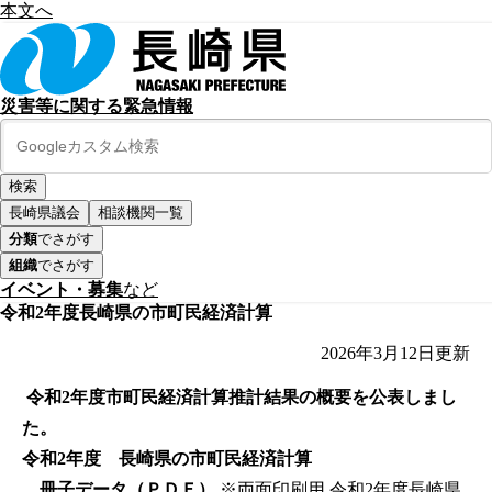
本文へ
災害等に関する緊急情報
長崎県議会
相談機関一覧
分類
でさがす
組織
でさがす
イベント・募集
など
令和2年度長崎県の市町民経済計算
2026年3月12日
更新
令和2年度市町民経済計算推計結果の概要を公表しまし
た。
令和2年度 長崎県の市町民経済計算
冊子データ（ＰＤＦ）
※両面印刷用
令和2年度長崎県