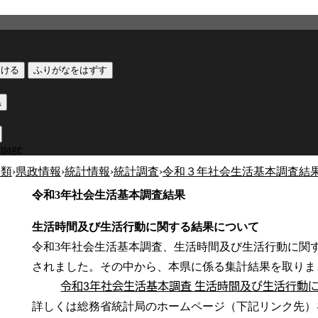
つける
ふりがなをはずす
黒
guage
分類
›
県政情報
›
統計情報
›
統計調査
›
令和３年社会生活基本調査結
令和3年社会生活基本調査結果
生活時間及び生活行動に関する結果について
令和3年社会生活基本調査、生活時間及び生活行動に関す
されました。その中から、本県に係る集計結果を取りま
令和3年社会生活基本調査 生活時間及び生活行動に関する
詳しくは総務省統計局のホームページ（下記リンク先）