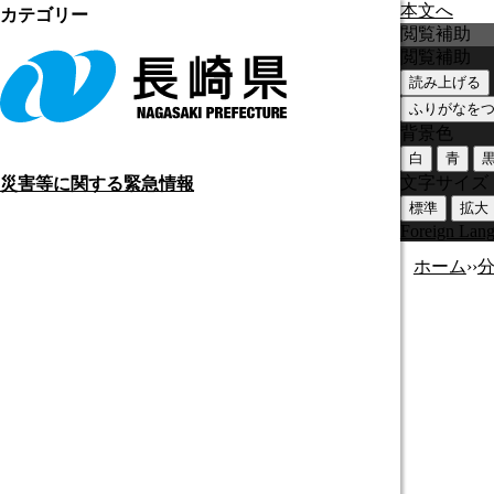
本文へ
カテゴリー
閲覧補助
閲覧補助
読み上げる
ふりがなを
背景色
白
青
文字サイズ
災害等に関する緊急情報
標準
拡大
Foreign Lan
ホーム
›
›