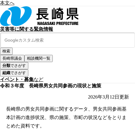
本文へ
災害等に関する緊急情報
長崎県議会
相談機関一覧
分類
でさがす
組織
でさがす
イベント・募集
など
令和３年度 長崎県男女共同参画の現状と施策
2026年3月12日
更新
長崎県の男女共同参画に関するデータ、男女共同参画基
本計画の進捗状況、県の施策、市町の状況などをとりま
とめた資料です。