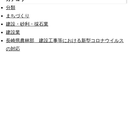
分類
まちづくり
建設・砂利・採石業
建設業
長崎県農林部 建設工事等における新型コロナウイルス
の対応
公式SNS
このサイトについて
県庁案内
アンケート
長崎県庁
〒850-8570 長崎市尾上町3-1
電話 095-824-1111（代表）
法人番号 4000020420000
© 2026 Nagasaki Prefectural. All Rights Reserved.