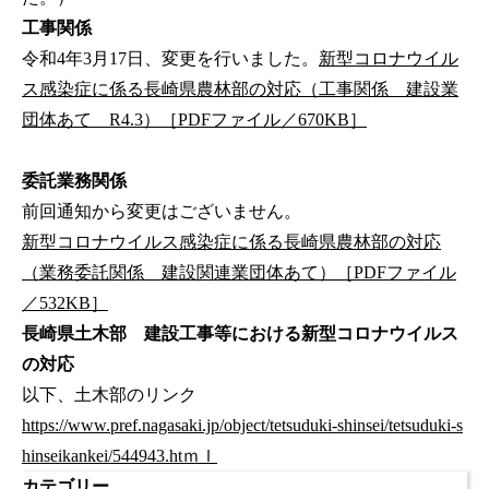
工事関係
令和4年3月17日、変更を行いました。
新型コロナウイル
ス感染症に係る長崎県農林部の対応（工事関係 建設業
団体あて R4.3）［PDFファイル／670KB］
委託業務関係
前回通知から変更はございません。
新型コロナウイルス感染症に係る長崎県農林部の対応
（業務委託関係 建設関連業団体あて）［PDFファイル
／532KB］
長崎県土木部 建設工事等における新型コロナウイルス
の対応
以下、土木部のリンク
https://www.pref.nagasaki.jp/object/tetsuduki-shinsei/tetsuduki-s
hinseikankei/544943.htｍｌ
カテゴリー