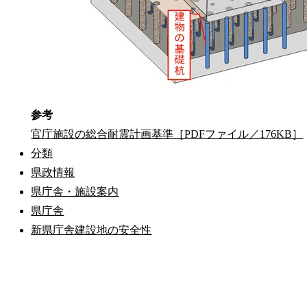
参考
官庁施設の総合耐震計画基準［PDFファイル／176KB］
分類
県政情報
県庁舎・施設案内
県庁舎
新県庁舎建設地の安全性
公式SNS
このサイトについて
県庁案内
アンケート
長崎県庁
〒850-8570 長崎市尾上町3-1