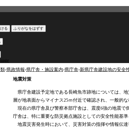
つける
ふりがなをはずす
黒
guage
分類
›
県政情報
›
県庁舎・施設案内
›
県庁舎
›
新県庁舎建設地の安全
地震対策
県庁舎建設予定地である長崎魚市跡地については、地
層が地表面からマイナス25ｍ付近で確認され、一般的
現在の県庁舎及び警察本部庁舎は、震度6強の地震で
庁舎は、特に重要な防災拠点施設としての安全性能基準
地震災害発生時において、災害対策の指揮や情報伝達