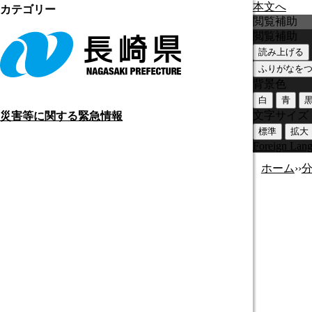
本文へ
カテゴリー
閲覧補助
閲覧補助
読み上げる
ふりがなを
背景色
白
青
文字サイズ
災害等に関する緊急情報
標準
拡大
Foreign Lan
ホーム
›
›