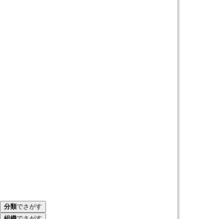
分類
でさがす
組織
でさがす