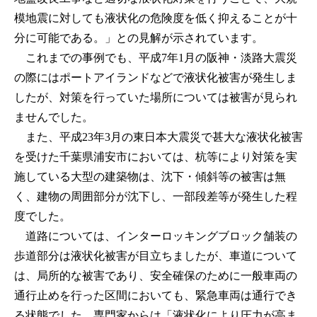
模地震に対しても液状化の危険度を低く抑えることが十
分に可能である。」との見解が示されています。
これまでの事例でも、平成7年1月の阪神・淡路大震災
の際にはポートアイランドなどで液状化被害が発生しま
したが、対策を行っていた場所については被害が見られ
ませんでした。
また、平成23年3月の東日本大震災で甚大な液状化被害
を受けた千葉県浦安市においては、杭等により対策を実
施している大型の建築物は、沈下・傾斜等の被害は無
く、建物の周囲部分が沈下し、一部段差等が発生した程
度でした。
道路については、インターロッキングブロック舗装の
歩道部分は液状化被害が目立ちましたが、車道について
は、局所的な被害であり、安全確保のために一般車両の
通行止めを行った区間においても、緊急車両は通行でき
る状態でした。専門家からは「液状化により圧力が高ま