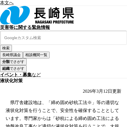
本文へ
災害等に関する緊急情報
長崎県議会
相談機関一覧
分類
でさがす
組織
でさがす
イベント・募集
など
液状化対策
2026年3月12日
更新
県庁舎建設地は、「締め固め砂杭工法※」等の適切な
液状化対策を行うことで、安全性を確保することとして
います。専門家からは「砂杭による締め固め工法による
地盤改良工事など適切な液状化対策を行うことで、大規