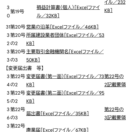
イル／232
3
損益計算書（個人）［Excelファイ
KB］
第19号
0
ル／32KB］
31
第20号
営業の沿革［Excelファイル／46KB］
3
第20号
所属建設業者団体［Excelファイル／53
2
の2
KB］
3
第20号
主要取引金融機関名［Excelファイル／
3
の3
50KB］
【変更届出書 等】
3
第22号
変更届書（第一面）［Excelファイル／73
第22号の
4
の2
KB］
2記載要領
3
第22号
変更届書（第二面）［Excelファイル／95
5
の2
KB］
3
第22号
第22号の
届出書［Excelファイル／35KB］
6
の3
3記載要領
3
第22号
廃業届［Excelファイル／67KB］