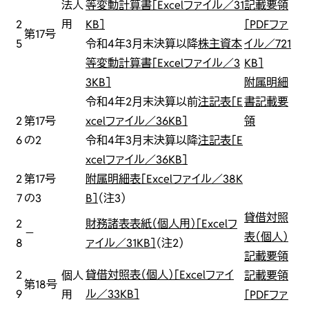
法人
等変動計算書［Excelファイル／31
記載要領
2
用
KB］
［PDFファ
第17号
5
令和4年3月末決算以降
株主資本
イル／721
等変動計算書［Excelファイル／3
KB］
3KB］
附属明細
令和4年2月末決算以前
注記表［E
書記載要
2
第17号
xcelファイル／36KB］
領
6
の2
令和4年3月末決算以降
注記表［E
xcelファイル／36KB］
2
第17号
附属明細表［Excelファイル／38K
7
の3
B］
（注3）
貸借対照
2
財務諸表表紙（個人用）［Excelフ
－
表（個人）
8
ァイル／31KB］
（注2）
記載要領
2
貸借対照表（個人）［Excelファイ
個人
記載要領
第18号
9
ル／33KB］
用
［PDFファ