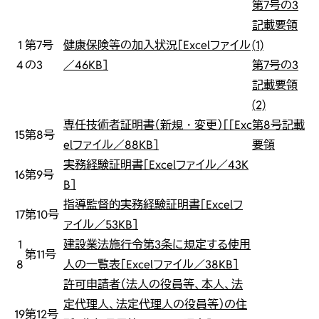
第7号の3
記載要領
1
第7号
健康保険等の加入状況［Excelファイル
(1)
4
の3
／46KB］
第7号の3
記載要領
(2)
専任技術者証明書（新規・変更）［［Exc
第8号記載
15
第8号
elファイル／88KB］
要領
実務経験証明書［Excelファイル／43K
16
第9号
B］
指導監督的実務経験証明書［Excelフ
17
第10号
ァイル／53KB］
1
建設業法施行令第3条に規定する使用
第11号
8
人の一覧表［Excelファイル／38KB］
許可申請者（法人の役員等、本人、法
定代理人、法定代理人の役員等）の住
19
第12号