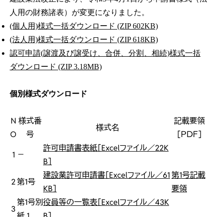
人用の財務諸表）が変更になりました。
(個人用)様式一括ダウンロード (ZIP 602KB)
(法人用)様式一括ダウンロード (ZIP 618KB)
認可申請(譲渡及び譲受け、合併、分割、相続)様式一括
ダウンロード (ZIP 3.18MB)
個別様式ダウンロード
N
様式番
記載要領
様式名
O
号
［ＰＤＦ］
許可申請書表紙［Excelファイル／22K
1
－
B］
建設業許可申請書［Excelファイル／61
第1号記載
2
第1号
KB］
要領
第1号別
役員等の一覧表［Excelファイル／43K
3
紙 1
B］