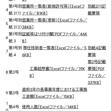
第1号別
営業所一覧表（新規許可等）［Excelフ
別紙2(1)記
4
紙 2（1）
ァイル／81KB］
載要領
第1号別
営業所一覧表（更新）［Excelファイル／
5
紙 2（2）
38KB］
第1号別
証紙等はり付け欄［PDFファイル／46K
6
紙 3
B］
第1号別
専任技術者一覧表［Excelファイル／5
別紙4記載
7
紙 4
6KB］
要領
第2号記載
工事経歴書［Excelファイル／19K
要領［PDF
8
第2号
B］
ファイル／
337KB］
直前3年の各事業年度における工事施
9
第3号
工金額［Excelファイル／15KB］
1
第4号
使用人数［Excelファイル／14KB］
0