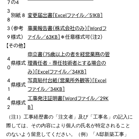
7
の4
3
別紙 8
変更届出書［Excelファイル／51KB］
8
3
（参考
事業報告書（株式会社のみ）［Wordフ
9
様式）
ァイル／63KB］
＊任意様式可（注2）
【その他】
申立書（75歳以上の者を経営業務の管
4
県様式
理責任者・専任技術者とする場合の
0
み）［Excelファイル／34KB］
4
写真貼付台紙（営業所外観等）［Excel
県様式
1
ファイル／34KB］
4
工事発注証明書［Wordファイル／29K
県様式
2
B］
（注1）工事経歴書の「注文者」及び「工事名」の記入に
際しては、その内容により個人の氏名が特定されること
のないよう留意してください。（例）「A邸新築工事」