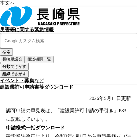
本文へ
災害等に関する緊急情報
長崎県議会
相談機関一覧
分類
でさがす
組織
でさがす
イベント・募集
など
建設業許可申請書等ダウンロード
2026年5月11日
更新
認可申請の早見表は、「建設業許可申請の手引き」P83
に記載しています。
申請様式一括ダウンロード
建設業法改正により、令和3年4月1日から申請書様式（法