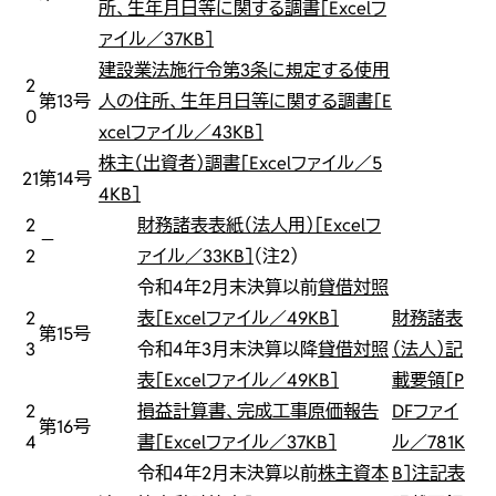
所、生年月日等に関する調書［Excelフ
ァイル／37KB］
建設業法施行令第3条に規定する使用
2
第13号
人の住所、生年月日等に関する調書［E
0
xcelファイル／43KB］
株主（出資者）調書［Excelファイル／5
21
第14号
4KB］
2
財務諸表表紙（法人用）［Excelフ
－
2
ァイル／33KB］
（注2）
令和4年2月末決算以前
貸借対照
2
表［Excelファイル／49KB］
財務諸表
第15号
3
令和4年3月末決算以降
貸借対照
（法人）記
表［Excelファイル／49KB］
載要領［P
2
損益計算書、完成工事原価報告
DFファイ
第16号
4
書［Excelファイル／37KB］
ル／781K
令和4年2月末決算以前
株主資本
B］
注記表