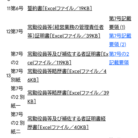
11
第6号
誓約書［Excelファイル／19KB］
第7号記載
常勤役員等（経営業務の管理責任者
要領 (1)
12
第7号
等）証明書［Excelファイル／39KB］
第7号記載
要領 (2)
第7号
常勤役員等及び補佐する者証明書［Ex
第7号の2
の2
celファイル／119KB］
記載要領
第7号
常勤役員等略歴書［Excelファイル／4
13
別紙
6KB］
第7号
常勤役員等略歴書［Excelファイル／39
の2 別
KB］
紙一
第7号
常勤役員等及び補佐する者証明書経
の2 別
歴書［Excelファイル／40KB］
紙二