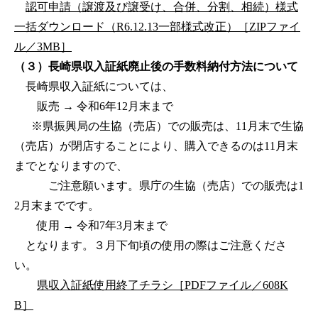
認可申請（譲渡及び譲受け、合併、分割、相続）様式
一括ダウンロード（R6.12.13一部様式改正）［ZIPファイ
ル／3MB］
（３）長崎県収入証紙廃止後の手数料納付方法について
長崎県収入証紙については、
販売 → 令和6年12月末まで
※県振興局の生協（売店）での販売は、11月末で生協
（売店）が閉店することにより、購入できるのは11月末
までとなりますので、
ご注意願います。県庁の生協（売店）での販売は1
2月末までです。
使用 → 令和7年3月末まで
となります。３月下旬頃の使用の際はご注意くださ
い。
県収入証紙使用終了チラシ［PDFファイル／608K
B］