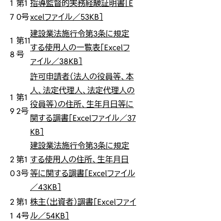
1
第1
指導監督的実務経験証明書［E
7
0号
xcelファイル／53KB］
建設業法施行令第3条に規定
1
第11
する使用人の一覧表［Excelフ
8
号
ァイル／38KB］
許可申請者（法人の役員等、本
人、法定代理人、法定代理人の
1
第1
役員等）の住所、生年月日等に
9
2号
関する調書［Excelファイル／37
KB］
建設業法施行令第3条に規定
2
第1
する使用人の住所、生年月日
0
3号
等に関する調書［Excelファイル
／43KB］
2
第1
株主（出資者）調書［Excelファイ
1
4号
ル／54KB］