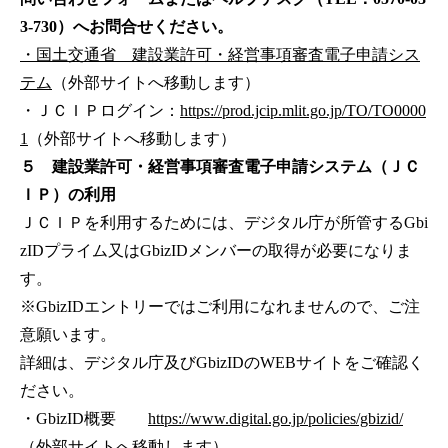
3-730）へお問合せください。
・国土交通省 建設業許可・経営事項審査電子申請シス
テム
（外部サイトへ移動します）
・ＪＣＩＰログイン：
https://prod.jcip.mlit.go.jp/TO/TO0000
1
（外部サイトへ移動します）
５ 建設業許可・経営事項審査電子申請システム（ＪＣ
ＩＰ）の利用
ＪＣＩＰを利用するためには、デジタル庁が所管するGbi
zIDプライム又はGbizIDメンバーの取得が必要になりま
す。
※GbizIDエントリーではご利用になれませんので、ご注
意願います。
詳細は、デジタル庁及びGbizIDのWEBサイトをご確認く
ださい。
・GbizID概要
https://www.digital.go.jp/policies/gbizid/
（外部サイトへ移動します）