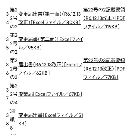
第2
第22号の2記載要領
3
変更届出書（第一面）（R6.12.13
2号
（R6.12.13改正）［PDF
4
改正）［Excelファイル／80KB］
の2
ファイル／119KB］
第2
3
変更届書（第二面）［Excelファイ
2号
5
ル／95KB］
の2
第2
第22号の3記載要領
3
届出書（R6.12.13改正）［Excelフ
2号
（R6.12.13改正）［PDF
6
ァイル／62KB］
の3
ファイル／77KB］
第2
3
2号
廃業届［Excelファイル／67KB］
7
の4
別
3
変更届出書［Excelファイル／51
紙
8
KB］
8