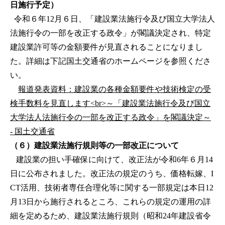
日施行予定）
令和６年12月６日、「建設業法施行令及び国立大学法人
法施行令の一部を改正する政令」が閣議決定され、特定
建設業許可等の金額要件が見直されることになりまし
た。詳細は下記国土交通省のホームページを参照くださ
い。
報道発表資料：建設業の各種金額要件や技術検定の受
検手数料を見直します<br>～「建設業法施行令及び国立
大学法人法施行令の一部を改正する政令」を閣議決定～
- 国土交通省
（６）建設業法施行規則等の一部改正について
建設業の担い手確保に向けて、改正法が令和6年６月14
日に公布されました。改正法の規定のうち、価格転嫁、I
CT活用、技術者専任合理化等に関する一部規定は本日12
月13日から施行されるところ、これらの規定の運用の詳
細を定めるため、建設業法施行規則（昭和24年建設省令