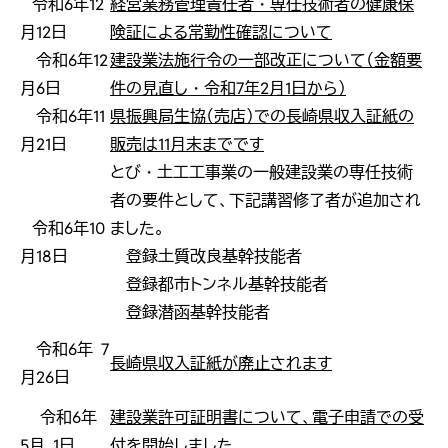
令和6年12
経営業務管理責任者・専任技術者の健康保
月12日
険証による常勤性確認について
令和6年12
建設業法施行令の一部改正について（金額要
月6日
件の見直し・令和7年2月1日から）
令和6年11
県振興局生協（売店）での長崎県収入証紙の
月21日
販売は11月末までです
とび・土工工事業の一般建設業の専任技術
者の要件として、下記講習修了者が追加され
令和6年10
ました。
月18日
登録土質改良基幹技能者
登録都市トンネル基幹技能者
登録潜函基幹技能者
令和6年 7
長崎県収入証紙が廃止されます
月26日
令和6年
建設業許可証明書について、電子申請での受
5月 1日
付を開始しました