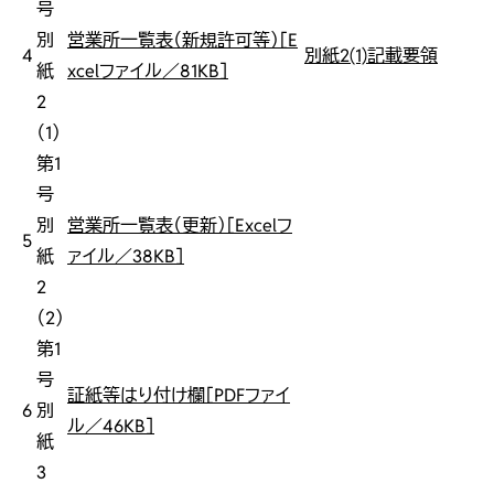
号
別
営業所一覧表（新規許可等）［E
4
別紙2(1)記載要領
紙
xcelファイル／81KB］
2
（1）
第1
号
別
営業所一覧表（更新）［Excelフ
5
紙
ァイル／38KB］
2
（2）
第1
号
証紙等はり付け欄［PDFファイ
6
別
ル／46KB］
紙
3