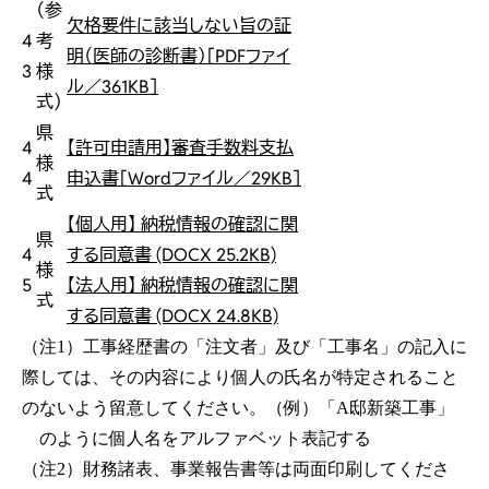
（参
欠格要件に該当しない旨の証
4
考
明（医師の診断書）［PDFファイ
3
様
ル／361KB］
式）
県
4
【許可申請用】審査手数料支払
様
4
申込書［Wordファイル／29KB］
式
【個人用】 納税情報の確認に関
県
4
する同意書 (DOCX 25.2KB)
様
5
【法人用】 納税情報の確認に関
式
する同意書 (DOCX 24.8KB)
（注1）工事経歴書の「注文者」及び「工事名」の記入に
際しては、その内容により個人の氏名が特定されること
のないよう留意してください。（例）「A邸新築工事」
のように個人名をアルファベット表記する
（注2）財務諸表、事業報告書等は両面印刷してくださ