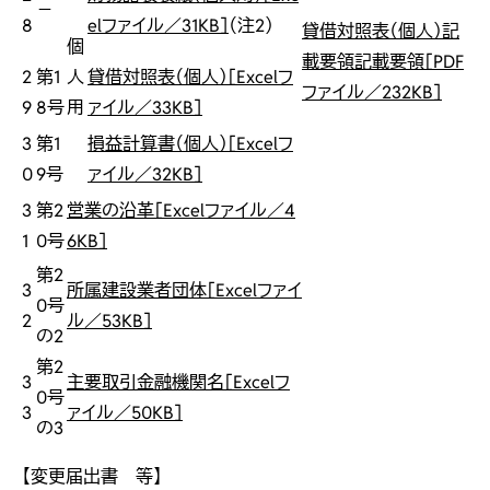
－
8
elファイル／31KB］
（注2）
貸借対照表（個人）記
個
載要領
記載要領［PDF
2
第1
人
貸借対照表（個人）［Excelフ
ファイル／232KB］
9
8号
用
ァイル／33KB］
3
第1
損益計算書（個人）［Excelフ
0
9号
ァイル／32KB］
3
第2
営業の沿革［Excelファイル／4
1
0号
6KB］
第2
3
所属建設業者団体［Excelファイ
0号
2
ル／53KB］
の2
第2
3
主要取引金融機関名［Excelフ
0号
3
ァイル／50KB］
の3
【変更届出書 等】