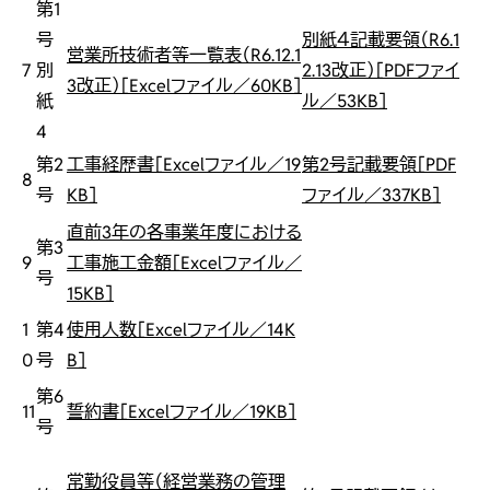
第1
号
別紙４記載要領（R6.1
営業所技術者等一覧表（R6.12.1
7
別
2.13改正）［PDFファイ
3改正）［Excelファイル／60KB］
紙
ル／53KB］
4
第2
工事経歴書［Excelファイル／19
第2号記載要領［PDF
8
号
KB］
ファイル／337KB］
直前3年の各事業年度における
第3
9
工事施工金額［Excelファイル／
号
15KB］
1
第4
使用人数［Excelファイル／14K
0
号
B］
第6
11
誓約書［Excelファイル／19KB］
号
常勤役員等（経営業務の管理