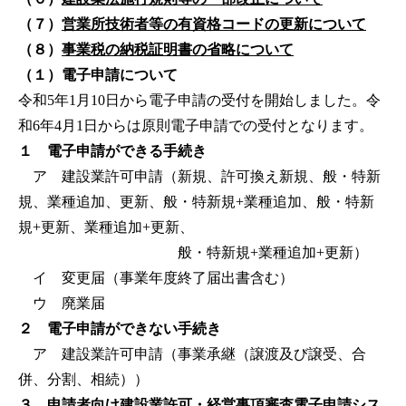
（７）
営業所技術者等の有資格コードの更新について
（８）
事業税の納税証明書の省略について
（１）電子申請について
令和5年1月10日から電子申請の受付を開始しました。令
和6年4月1日からは原則電子申請での受付となります。
１ 電子申請ができる手続き
ア 建設業許可申請（新規、許可換え新規、般・特新
規、業種追加、更新、般・特新規+業種追加、般・特新
規+更新、業種追加+更新、
般・特新規+業種追加+更新）
イ 変更届（事業年度終了届出書含む）
ウ 廃業届
２ 電子申請ができない手続き
ア 建設業許可申請（事業承継（譲渡及び譲受、合
併、分割、相続））
３ 申請者向け建設業許可・経営事項審査電子申請シス