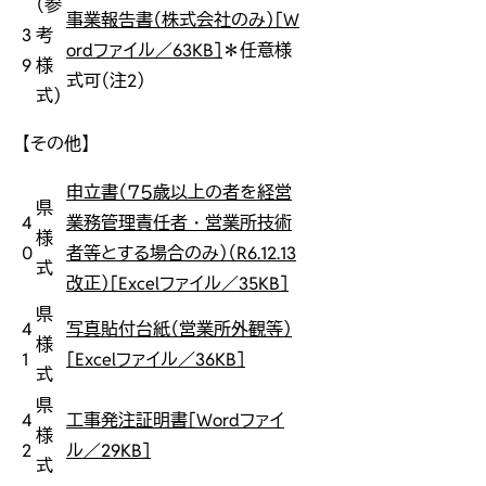
（参
事業報告書（株式会社のみ）［W
3
考
ordファイル／63KB］
＊任意様
9
様
式可（注2）
式）
【その他】
申立書（７５歳以上の者を経営
県
4
業務管理責任者・営業所技術
様
0
者等とする場合のみ）（R6.12.13
式
改正）［Excelファイル／35KB］
県
4
写真貼付台紙（営業所外観等）
様
1
［Excelファイル／36KB］
式
県
4
工事発注証明書［Wordファイ
様
2
ル／29KB］
式