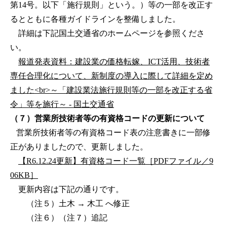
第14号。以下「施行規則」という。）等の一部を改正す
るとともに各種ガイドラインを整備しました。
詳細は下記国土交通省のホームページを参照くださ
い。
報道発表資料：建設業の価格転嫁、ICT活用、技術者
専任合理化について、新制度の導入に際して詳細を定め
ました<br>～「建設業法施行規則等の一部を改正する省
令」等を施行～ - 国土交通省
（７）営業所技術者等の有資格コードの更新について
営業所技術者等の有資格コード表の注意書きに一部修
正がありましたので、更新しました。
【R6.12.24更新】有資格コード一覧［PDFファイル／9
06KB］
更新内容は下記の通りです。
（注５）土木 → 木工 へ修正
（注６）（注７）追記