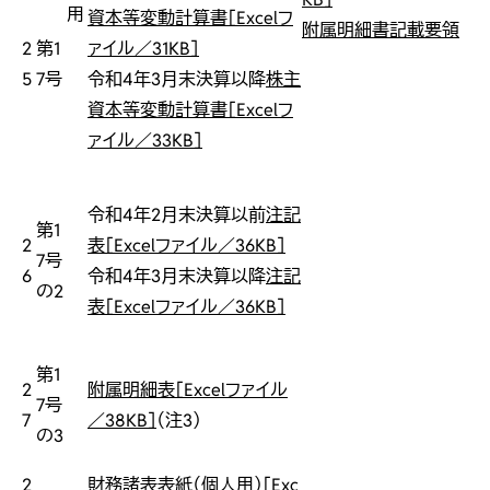
用
資本等変動計算書［Excelフ
附属明細書記載要領
2
第1
ァイル／31KB］
5
7号
令和4年3月末決算以降
株主
資本等変動計算書［Excelフ
ァイル／33KB］
令和4年2月末決算以前
注記
第1
2
表［Excelファイル／36KB］
7号
6
令和4年3月末決算以降
注記
の2
表［Excelファイル／36KB］
第1
2
附属明細表［Excelファイル
7号
7
／38KB］
（注3）
の3
2
財務諸表表紙（個人用）［Exc