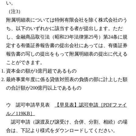
い。
（注3）
附属明細表については特例有限会社を除く株式会社のう
ち、以下のいずれかに該当する者が提出します。ただ
し、金融商品取引法（昭和23年法律第25号）第24条に規
定する有価証券報告書の提出会社にあっては、有価証券
報告書の写しの提出をもって附属明細表の提出に代える
ことができます。
資本金の額が1億円超であるもの
最終事業年度に係る貸借対照表の負債の部に計上した額
の合計額が200億円以上であるもの
ウ 認可申請早見表
【早見表】認可申請［PDFファイ
ル／119KB］
認可申請（譲渡及び譲受け、合併、分割、相続）の場
合は、下記より様式をダウンロードしてください。