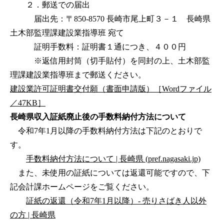
２．郵送での届出
届出先：〒850-8570 長崎市尾上町３－１ 長崎県
土木部監理課建設業指導班 宛て
証明手数料：証明書１通につき、４００円
※返信用封筒（切手貼付）を同封の上、土木部監
理課建設業指導班まで郵送ください。
建設業許可証明書交付願（書面申請版）［Wordファイル
／47KB］
長崎県収入証紙廃止後の手数料納付方法について
令和7年1月以降の手数料納付方法は下記のとおりで
す。
手数料納付方法について | 長崎県 (pref.nagasaki.jp)
また、未使用の証紙については返還可能ですので、下
記会計課ホームページをご覧ください。
証紙の返還（令和7年1月以降）- 売りさばき人以外
の方 | 長崎県