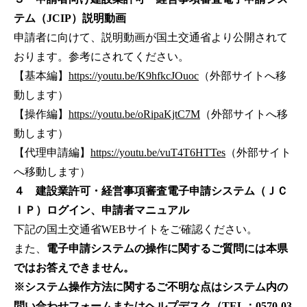
テム（JCIP）説明動画
申請者に向けて、説明動画が国土交通省より公開されて
おります。参考にされてください。
【基本編】
https://youtu.be/K9hfkcJOuoc
（外部サイトへ移
動します）
【操作編】
https://youtu.be/oRipaKjtC7M
（外部サイトへ移
動します）
【代理申請編】
https://youtu.be/vuT4T6HTTes
（外部サイト
へ移動します）
４ 建設業許可・経営事項審査電子申請システム（ＪＣ
ＩＰ）ログイン、申請者マニュアル
下記の国土交通省WEBサイトをご確認ください。
また、
電子申請システムの操作に関するご質問には本県
ではお答えできません。
※システム操作方法に関するご不明な点はシステム内の
問い合わせフォームまたはヘルプデスク（TEL：0570-03