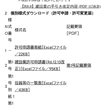
【R8.8】建設業の手引き改定内容 (PDF 115KB)
2 個別様式ダウンロード（許可申請・許可変更届）
様
N
式
記載要領
様式名
O
番
［ＰＤＦ］
号
許可申請書表紙［Excelファイル
1
－
／22KB］
第1
建設業許可申請書（R6.12.13改
2
第1号記載要領
号
正）［Excelファイル／95KB］
第1
号
役員等の一覧表［Excelファイル
3
別
／43KB］
紙 1
第1