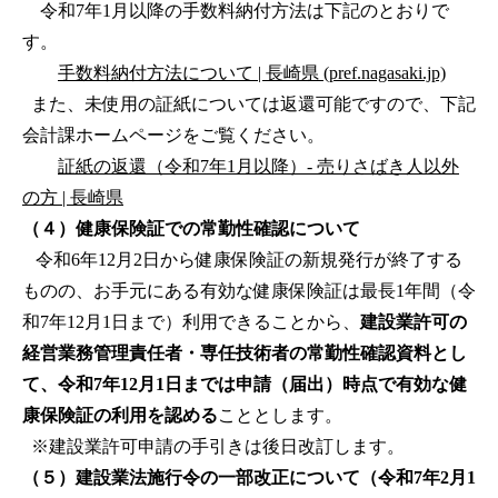
令和7年1月以降の手数料納付方法は下記のとおりで
す。
手数料納付方法について | 長崎県 (pref.nagasaki.jp)
また、未使用の証紙については返還可能ですので、下記
会計課ホームページをご覧ください。
証紙の返還（令和7年1月以降）- 売りさばき人以外
の方 | 長崎県
（４）健康保険証での常勤性確認について
令和6年12月2日から健康保険証の新規発行が終了する
ものの、お手元にある有効な健康保険証は最長1年間（令
和7年12月1日まで）利用できることから、
建設業許可の
経営業務管理責任者・専任技術者の常勤性確認資料とし
て、令和7年12月1日までは申請（届出）時点で有効な健
康保険証の利用を認める
こととします。
※建設業許可申請の手引きは後日改訂します。
（５）建設業法施行令の一部改正について（令和7年2月1