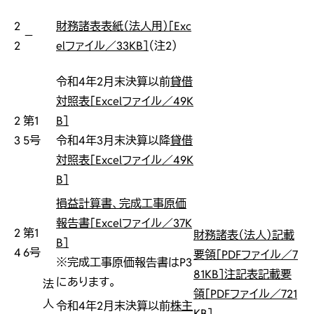
2
財務諸表表紙（法人用）［Exc
－
2
elファイル／33KB］
（注2）
令和4年2月末決算以前
貸借
対照表［Excelファイル／49K
2
第1
B］
3
5号
令和4年3月末決算以降
貸借
対照表［Excelファイル／49K
B］
損益計算書、完成工事原価
報告書［Excelファイル／37K
2
第1
財務諸表（法人）記載
B］
4
6号
要領［PDFファイル／7
※完成工事原価報告書はP3
81KB］
注記表記載要
にあります。
法
領［PDFファイル／721
人
令和4年2月末決算以前
株主
KB］