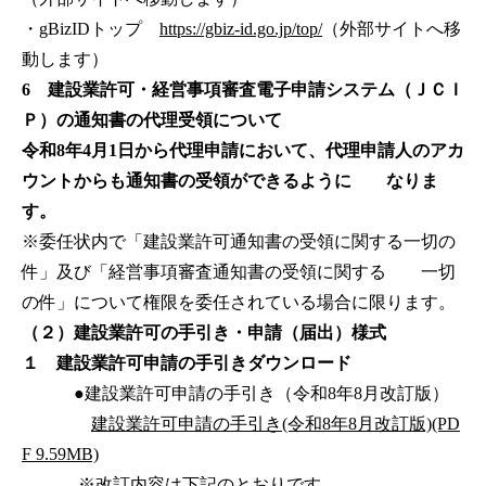
・gBizIDトップ
https://gbiz-id.go.jp/top/
（外部サイトへ移
動します）
6 建設業許可・経営事項審査電子申請システム（ＪＣＩ
Ｐ）の通知書の代理受領について
令和8年4月1日から代理申請において、代理申請人のアカ
ウントからも通知書の受領ができるように なりま
す。
※委任状内で「建設業許可通知書の受領に関する一切の
件」及び「経営事項審査通知書の受領に関する 一切
の件」について権限を委任されている場合に限ります。
（２）建設業許可の手引き・申請（届出）様式
１ 建設業許可申請の手引きダウンロード
●建設業許可申請の手引き（令和8年8月改訂版）
建設業許可申請の手引き(令和8年8月改訂版)(PD
F 9.59MB)
※改訂内容は下記のとおりです