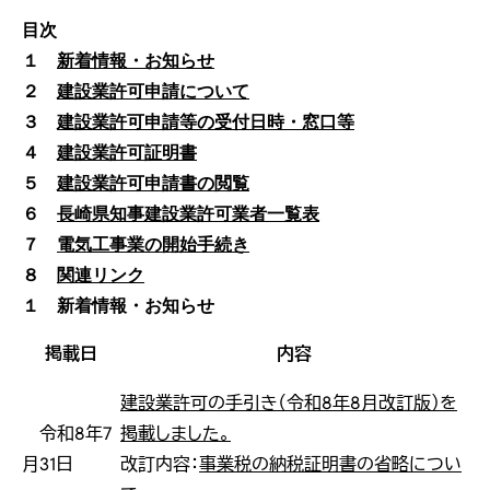
目次
１
新着情報・お知らせ
２
建設業許可申請について
３
建設業許可申請等の受付日時・窓口等
４
建設業許可証明書
５
建設業許可申請書の閲覧
６
長崎県知事建設業許可業者一覧表
７
電気工事業の開始手続き
８
関連リンク
１ 新着情報・お知らせ
掲載日
内容
建設業許可の手引き（令和8年8月改訂版）を
令和8年7
掲載しました。
月31日
改訂内容：
事業税の納税証明書の省略につい