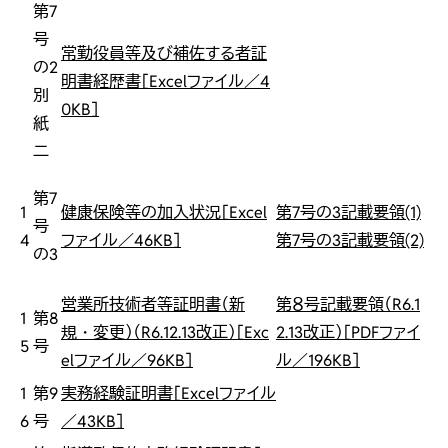
第7
号
常勤役員等及び補佐する者証
の2
明書経歴書［Excelファイル／4
別
0KB］
紙
二
第7
1
健康保険等の加入状況［Excel
第7号の3記載要領(1)
号
4
ファイル／46KB］
第7号の3記載要領(2)
の3
営業所技術者等証明書（新
第８号記載要領（R6.1
1
第8
規・変更）（R6.12.13改正）［Exc
2.13改正）［PDFファイ
5
号
elファイル／96KB］
ル／196KB］
1
第9
実務経験証明書［Excelファイル
6
号
／43KB］