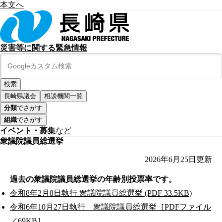
本文へ
災害等に関する緊急情報
長崎県議会
相談機関一覧
分類
でさがす
組織
でさがす
イベント・募集
など
衆議院議員総選挙
2026年6月25日
更新
過去の衆議院議員総選挙の年齢別投票率です。
令和8年2月8日執行 衆議院議員総選挙 (PDF 33.5KB)
令和6年10月27日執行 衆議院議員総選挙［PDFファイル
／69KB］