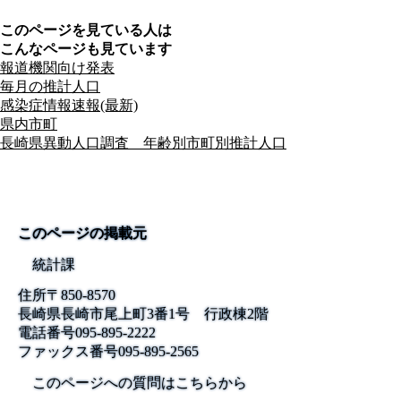
このページを見ている人は
こんなページも見ています
報道機関向け発表
毎月の推計人口
感染症情報速報(最新)
県内市町
長崎県異動人口調査 年齢別市町別推計人口
このページの掲載元
統計課
住所
〒850-8570
長崎県長崎市尾上町3番1号 行政棟2階
電話番号
095-895-2222
ファックス番号
095-895-2565
このページへの質問はこちらから