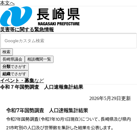
本文へ
災害等に関する緊急情報
長崎県議会
相談機関一覧
分類
でさがす
組織
でさがす
イベント・募集
など
令和７年国勢調査 人口速報集計結果
2026年5月29日
更新
令和７年国勢調査 人口速報集計結果
令和7年国勢調査（令和7年10月1日現在）について、長崎県及び県内
21市町別の人口及び世帯数を集計した結果を公表します。