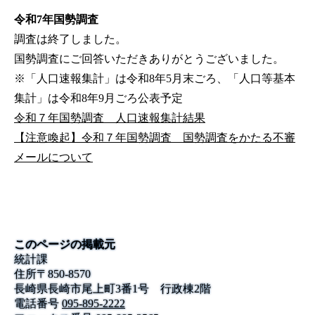
令和7年国勢調査
調査は終了しました。
国勢調査にご回答いただきありがとうございました。
※「人口速報集計」は令和8年5月末ごろ、「人口等基本
集計」は令和8年9月ごろ公表予定
令和７年国勢調査 人口速報集計結果
【注意喚起】令和７年国勢調査 国勢調査をかたる不審
メールについて
このページの掲載元
統計課
住所
〒
850-8570
長崎県長崎市尾上町3番1号 行政棟2階
電話番号
095-895-2222