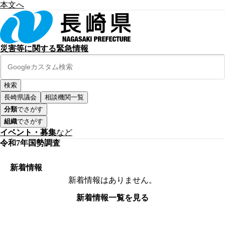
本文へ
災害等に関する緊急情報
長崎県議会
相談機関一覧
分類
でさがす
組織
でさがす
イベント・募集
など
令和7年国勢調査
新着情報
新着情報はありません。
新着情報一覧を見る