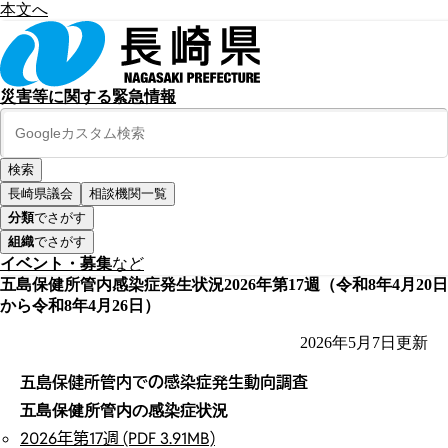
本文へ
災害等に関する緊急情報
長崎県議会
相談機関一覧
分類
でさがす
組織
でさがす
イベント・募集
など
五島保健所管内感染症発生状況2026年第17週（令和8年4月20日
から令和8年4月26日）
2026年5月7日
更新
五島保健所管内での感染症発生動向調査
五島保健所管内の感染症状況
2026年第17週 (PDF 3.91MB)