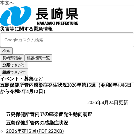
本文へ
災害等に関する緊急情報
長崎県議会
相談機関一覧
分類
でさがす
組織
でさがす
イベント・募集
など
五島保健所管内感染症発生状況2026年第15週（令和8年4月6日
から令和8年4月12日）
2026年4月24日
更新
五島保健所管内での感染症発生動向調査
五島保健所管内の感染症状況
2026年第15週 (PDF 222KB)