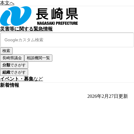
本文へ
災害等に関する緊急情報
長崎県議会
相談機関一覧
分類
でさがす
組織
でさがす
イベント・募集
など
新着情報
2026年2月27日
更新