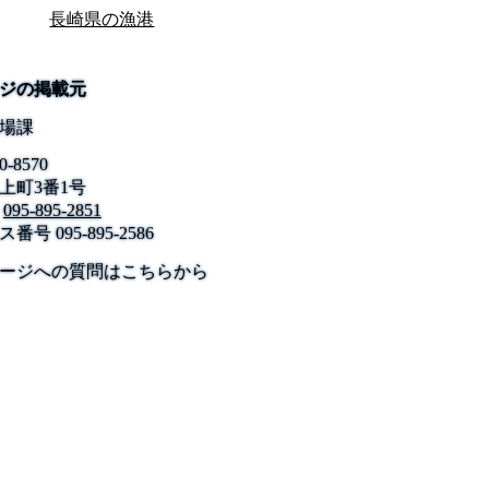
長崎県の漁港
ジの掲載元
場課
0-8570
上町3番1号
095-895-2851
ス番号
095-895-2586
公式SNS
このサイトについて
県庁案内
アンケート
ージへの質問はこちらから
長崎県庁
〒850-8570 長崎市尾上町3-1
電話 095-824-1111（代表）
法人番号 4000020420000
© 2026 Nagasaki Prefectural. All Rights Reserved.