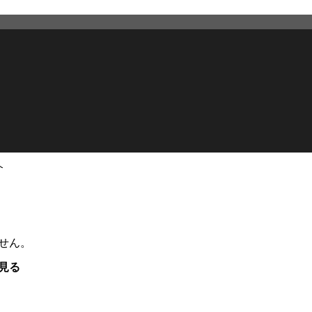
介
せん。
見る