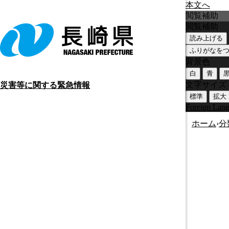
本文へ
閲覧補助
閲覧補助
読み上げる
ふりがなを
背景色
白
青
文字サイズ
災害等に関する緊急情報
標準
拡大
Foreign Lan
ホーム
›
分