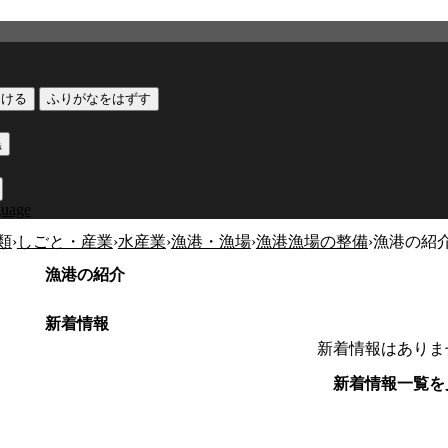
つける
ふりがなをはずす
黒
guage
類
›
しごと・産業
›
水産業
›
漁港・漁場
›
漁港漁場の整備
›
漁港の紹
漁港の紹介
新着情報
新着情報はありま
新着情報一覧を