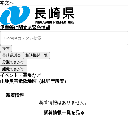
本文へ
災害等に関する緊急情報
長崎県議会
相談機関一覧
分類
でさがす
組織
でさがす
イベント・募集
など
山地災害危険地区（林野庁所管）
新着情報
新着情報はありません。
新着情報一覧を見る