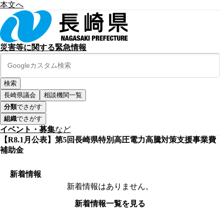
本文へ
災害等に関する緊急情報
長崎県議会
相談機関一覧
分類
でさがす
組織
でさがす
イベント・募集
など
【R8.1月公表】第5回長崎県特別高圧電力高騰対策支援事業費
補助金
新着情報
新着情報はありません。
新着情報一覧を見る