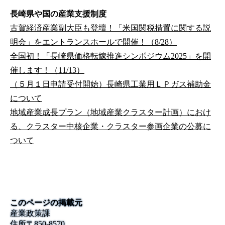
長崎県や国の産業支援制度
古賀経済産業副大臣も登壇！「米国関税措置に関する説
明会」をエントランスホールで開催！（8/28）
全国初！「長崎県価格転嫁推進シンポジウム2025」を開
催します！（11/13）
（５月１日申請受付開始）長崎県工業用ＬＰガス補助金
について
地域産業成長プラン（地域産業クラスター計画）におけ
る、クラスター中核企業・クラスター参画企業の公募に
ついて
このページの掲載元
産業政策課
住所
〒
850-8570