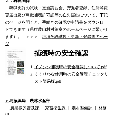
２．狩猟関係
狩猟免許の試験・更新講習会、狩猟者登録、住所等変
更届出及び鳥獣捕獲許可証等の亡失届出について、下記
のページを開くと、手続きの確認や申請書をダウンロー
ドできます（県庁農山村対策室のホームページに繋がり
ます）。 ＞＞＞
狩猟免許試験・更新・登録等のペー
ジ
捕獲時の安全確認
イノシシ捕獲時の安全確認について.pdf
くくりわな使用時の安全管理チェックリ
スト簡易版.pdf
五島振興局 農林水産部
農業振興普及課
｜
家畜衛生課
｜
農村整備課
｜
林務