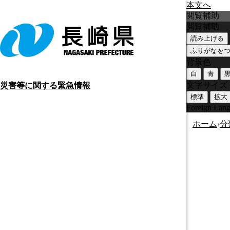
本文へ
閲覧補助
閲覧補助
読み上げる
ふりがなを
背景色
白
青
文字サイズ
災害等に関する緊急情報
標準
拡大
Foreign Lan
ホーム
›
分