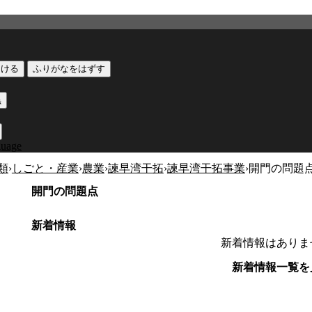
つける
ふりがなをはずす
黒
guage
類
›
しごと・産業
›
農業
›
諫早湾干拓
›
諫早湾干拓事業
›
開門の問題
開門の問題点
新着情報
新着情報はありま
新着情報一覧を