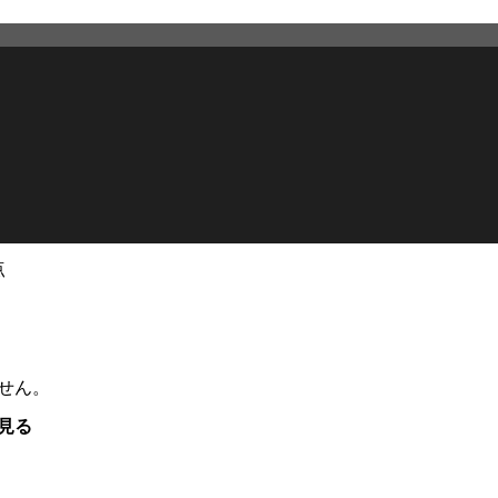
点
せん。
見る