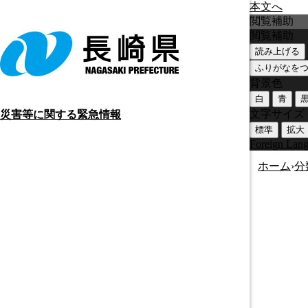
本文へ
閲覧補助
閲覧補助
読み上げる
ふりがなを
背景色
白
青
文字サイズ
災害等に関する緊急情報
標準
拡大
Foreign Lan
ホーム
›
分