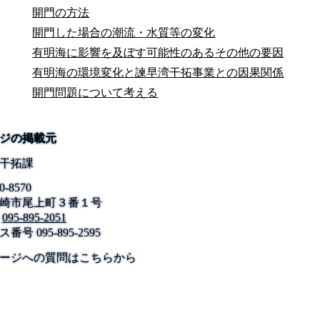
開門の方法
開門した場合の潮流・水質等の変化
有明海に影響を及ぼす可能性のあるその他の要因
有明海の環境変化と諫早湾干拓事業との因果関係
開門問題について考える
ジの掲載元
干拓課
0-8570
崎市尾上町３番１号
095-895-2051
ス番号
095-895-2595
公式SNS
このサイトについて
県庁案内
アンケート
ージへの質問はこちらから
長崎県庁
〒850-8570 長崎市尾上町3-1
電話 095-824-1111（代表）
法人番号 4000020420000
© 2026 Nagasaki Prefectural. All Rights Reserved.