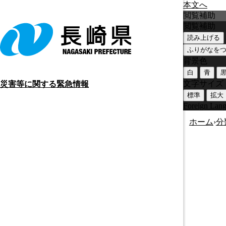
本文へ
閲覧補助
閲覧補助
読み上げる
ふりがなを
背景色
白
青
文字サイズ
災害等に関する緊急情報
標準
拡大
Foreign Lan
ホーム
›
分