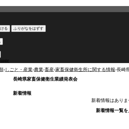
つける
ふりがなをはずす
黒
guage
類
›
しごと・産業
›
農業
›
畜産
›
家畜保健衛生所に関する情報
›
長崎
長崎県家畜保健衛生業績発表会
新着情報
新着情報はありま
新着情報一覧を