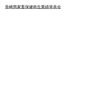
長崎県家畜保健衛生業績発表会
公式SNS
このサイトについて
県庁案内
アンケート
長崎県庁
〒850-8570 長崎市尾上町3-1
電話 095-824-1111（代表）
法人番号 4000020420000
© 2026 Nagasaki Prefectural. All Rights Reserved.