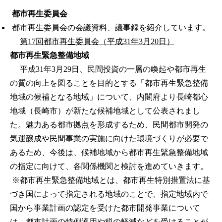
都市再生委員会
都市再生委員会の会議資料、議事録を紹介しています。
第17回都市再生委員会（平成31年3月20日）
都市再生緊急整備地域
平成31年3月29日、民間投資の一層の喚起や都市再生
の質の向上を図ることを目的とする「都市再生緊急整備
地域の候補となる地域」について、内閣府より長崎都心
地域（長崎市）が新たな候補地域として公表されまし
た。魅力ある都市拠点を形成するため、民間都市開発の
気運醸成や民間事業の実施に向けた環境づくりが必要で
あるため、今後は、候補地域から都市再生緊急整備地域
の指定に向けて、各関係機関と検討を進めていきます。
※都市再生緊急整備地域とは、都市再生特別措置法に基
づき国によって指定される地域のことで、指定地域内で
国から事業計画の認定を受けた都市開発事業について
は、都市計画の特例適用や税の軽減などを受けることが