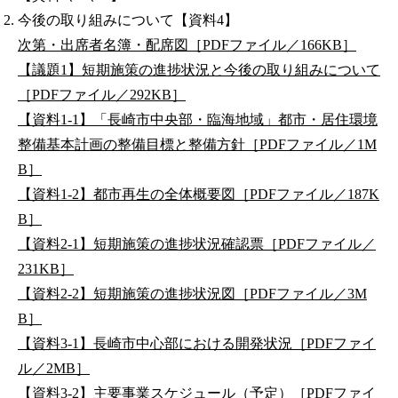
今後の取り組みについて【資料4】
次第・出席者名簿・配席図［PDFファイル／166KB］
【議題1】短期施策の進捗状況と今後の取り組みについて
［PDFファイル／292KB］
【資料1-1】「長崎市中央部・臨海地域」都市・居住環境
整備基本計画の整備目標と整備方針［PDFファイル／1M
B］
【資料1-2】都市再生の全体概要図［PDFファイル／187K
B］
【資料2-1】短期施策の進捗状況確認票［PDFファイル／
231KB］
【資料2-2】短期施策の進捗状況図［PDFファイル／3M
B］
【資料3-1】長崎市中心部における開発状況［PDFファイ
ル／2MB］
【資料3-2】主要事業スケジュール（予定）［PDFファイ