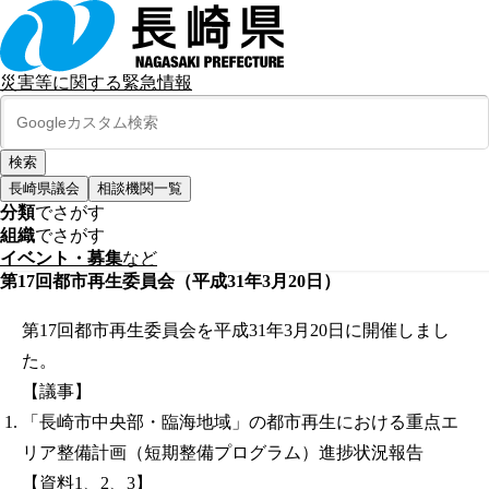
災害等に関する緊急情報
長崎県議会
相談機関一覧
分類
でさがす
組織
でさがす
イベント・募集
など
第17回都市再生委員会（平成31年3月20日）
第17回都市再生委員会を平成31年3月20日に開催しまし
た。
【議事】
「長崎市中央部・臨海地域」の都市再生における重点エ
リア整備計画（短期整備プログラム）進捗状況報告
【資料1、2、3】