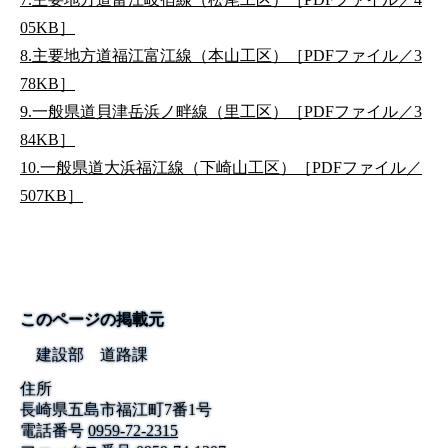
05KB］
8.主要地方道福江富江線（本山工区）［PDFファイル／3
78KB］
9.一般県道貝津岳浜ノ畔線（里工区）［PDFファイル／3
84KB］
10.一般県道大浜福江線（下崎山工区）［PDFファイル／
507KB］
このページの掲載元
建設部 道路課
住所
長崎県五島市福江町7番1号
電話番号
0959-72-2315