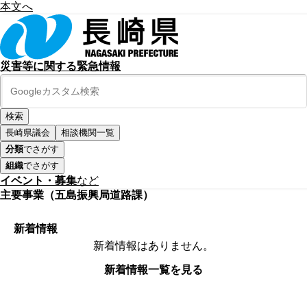
本文へ
災害等に関する緊急情報
長崎県議会
相談機関一覧
分類
でさがす
組織
でさがす
イベント・募集
など
主要事業（五島振興局道路課）
新着情報
新着情報はありません。
新着情報一覧を見る