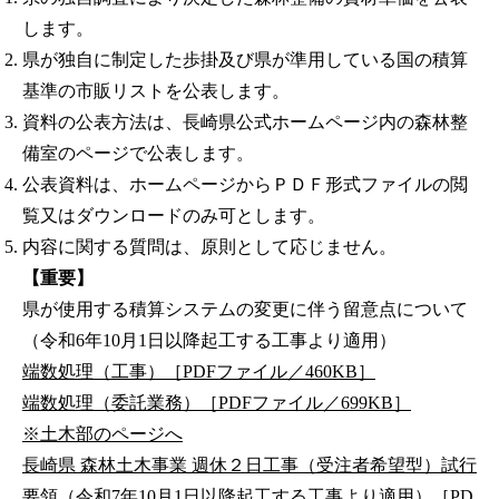
します。
県が独自に制定した歩掛及び県が準用している国の積算
基準の市販リストを公表します。
資料の公表方法は、長崎県公式ホームページ内の森林整
備室のページで公表します。
公表資料は、ホームページからＰＤＦ形式ファイルの閲
覧又はダウンロードのみ可とします。
内容に関する質問は、原則として応じません。
【重要】
県が使用する積算システムの変更に伴う留意点について
（令和6年10月1日以降起工する工事より適用）
端数処理（工事）［PDFファイル／460KB］
端数処理（委託業務）［PDFファイル／699KB］
※土木部のページへ
長崎県 森林土木事業 週休２日工事（受注者希望型）試行
要領（令和7年10月1日以降起工する工事より適用）［PD