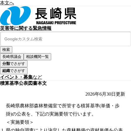
本文へ
災害等に関する緊急情報
長崎県議会
相談機関一覧
分類
でさがす
組織
でさがす
イベント・募集
など
積算基準公表図書本文
2026年6月30日
更新
長崎県農林部森林整備室で所管する積算基準(単価・歩
掛)の公表を、下記の実施要領で行います。
＜実施要領＞
県の独自調査により決定した森林整備の資材単価を公表