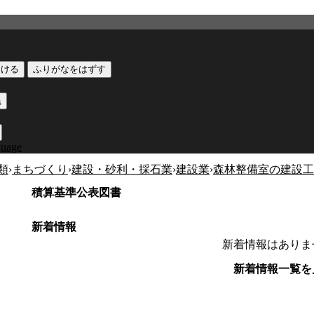
つける
ふりがなをはずす
黒
guage
類
›
まちづくり
›
建設・砂利・採石業
›
建設業
›
森林整備室の建設工
積算基準公表図書
新着情報
新着情報はありま
新着情報一覧を