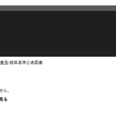
事等
›
積算基準公表図書
せん。
見る