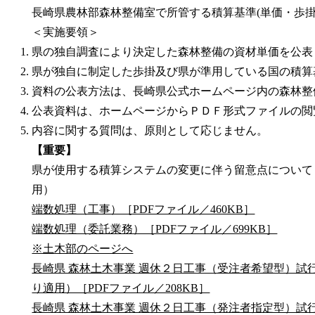
長崎県農林部森林整備室で所管する積算基準(単価・歩
＜実施要領＞
県の独自調査により決定した森林整備の資材単価を公表
県が独自に制定した歩掛及び県が準用している国の積算
資料の公表方法は、長崎県公式ホームページ内の森林整
公表資料は、ホームページからＰＤＦ形式ファイルの閲
内容に関する質問は、原則として応じません。
【重要】
県が使用する積算システムの変更に伴う留意点について（
用）
端数処理（工事）［PDFファイル／460KB］
端数処理（委託業務）［PDFファイル／699KB］
※土木部のページへ
長崎県 森林土木事業 週休２日工事（受注者希望型）試行
り適用）［PDFファイル／208KB］
長崎県 森林土木事業 週休２日工事（発注者指定型）試行