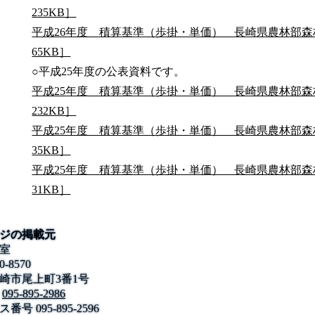
235KB］
平成26年度 積算基準（歩掛・単価） 長崎県農林部森林
65KB］
○平成25年度の公表資料です。
平成25年度 積算基準（歩掛・単価） 長崎県農林部森林
232KB］
平成25年度 積算基準（歩掛・単価） 長崎県農林部森林
35KB］
平成25年度 積算基準（歩掛・単価） 長崎県農林部森林
31KB］
ジの掲載元
室
0-8570
崎市尾上町3番1号
095-895-2986
ス番号
095-895-2596
公式SNS