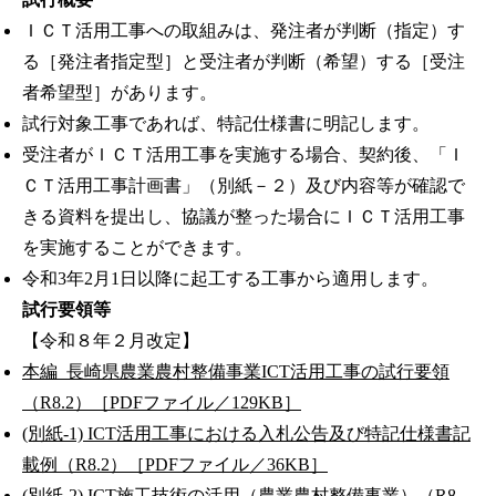
ＩＣＴ活用工事への取組みは、発注者が判断（指定）す
る［発注者指定型］と受注者が判断（希望）する［受注
者希望型］があります。
試行対象工事であれば、特記仕様書に明記します。
受注者がＩＣＴ活用工事を実施する場合、契約後、「Ｉ
ＣＴ活用工事計画書」（別紙－２）及び内容等が確認で
きる資料を提出し、協議が整った場合にＩＣＴ活用工事
を実施することができます。
令和3年2月1日以降に起工する工事から適用します。
試行要領等
【令和８年２月改定】
本編_長崎県農業農村整備事業ICT活用工事の試行要領
（R8.2）［PDFファイル／129KB］
(別紙-1) ICT活用工事における入札公告及び特記仕様書記
載例（R8.2）［PDFファイル／36KB］
(別紙-2) ICT施工技術の活用（農業農村整備事業）（R8.