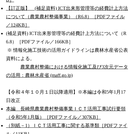
【訂正版】 (補足資料) ICT出来形管理等の経費計上方法
について（農業農村整備事業）（R6.8）［PDFファイル
／124KB］
(補足資料) ICT出来形管理等の経費計上方法について（R
6.8）［PDFファイル／166KB］
※ 情報化施工技術の活用ガイドラインは農林水産省公表
資料による。
農業農村整備における情報化施工及び3次元データ
の活用：農林水産省 (maff.go.jp)
【令和４年１０月１日以降適用】※本編は令和5年1月17
日改正
本編 長崎県農業農村整備事業ＩＣＴ活用工事試行要領
（令和5年1月版）［PDFファイル／307KB］
（別紙－1）ＩＣＴ活用工事に関する基準類［PDFファイ
ル／11KB］