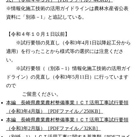
※情報化施工技術の活用ガイドラインは農林水産省公表
資料に「別添－1」と追記している。
【令和４年１０月１日以前】
※試行要領の見直し（令和3年4月1日以降起工分から
適用）を行ったことから様式等の選択には注意くださ
い。
※試行要領（（別添－1）情報化施工技術の活用ガイ
ドライン）の見直し（令和3年5月11日）に行っています
ので
ご留意ください。
本編 長崎県農業農村整備事業ＩＣＴ活用工事試行要領
（令和3年4月版）［PDFファイル／250KB］
本編 長崎県農業農村整備事業ＩＣＴ活用工事試行要領
（令和3年2月版）［PDFファイル／32KB］
（別紙－1）ＩＣＴ活用工事に関する基準類［PDFファイ