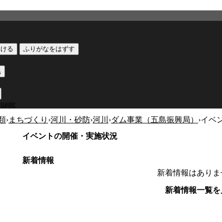
つける
ふりがなをはずす
黒
guage
類
›
まちづくり
›
河川・砂防
›
河川
›
ダム事業（五島振興局）
›
イベ
イベントの開催・実施状況
新着情報
新着情報はありま
新着情報一覧を