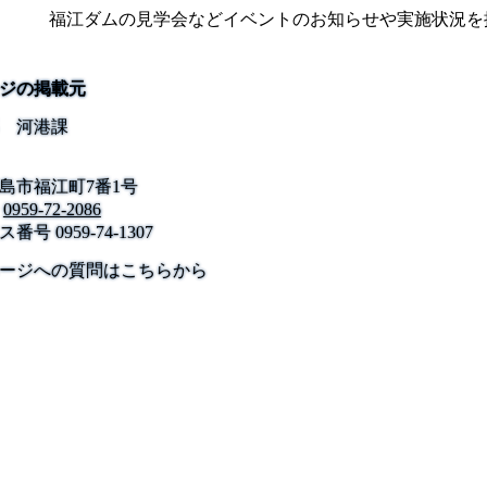
福江ダムの見学会などイベントのお知らせや実施状況を
ジの掲載元
 河港課
島市福江町7番1号
0959-72-2086
ス番号
0959-74-1307
公式SNS
このサイトについて
県庁案内
アンケート
ージへの質問はこちらから
長崎県庁
〒850-8570 長崎市尾上町3-1
電話 095-824-1111（代表）
法人番号 4000020420000
© 2026 Nagasaki Prefectural. All Rights Reserved.