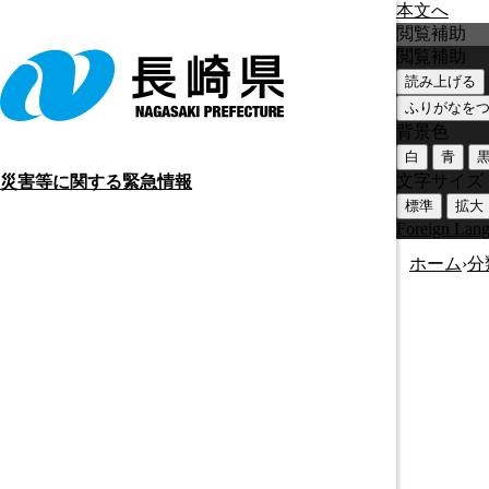
本文へ
閲覧補助
閲覧補助
読み上げる
ふりがなを
背景色
白
青
文字サイズ
災害等に関する緊急情報
標準
拡大
Foreign Lan
ホーム
›
分