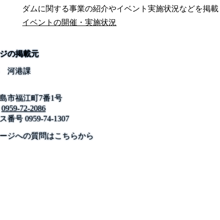
ダムに関する事業の紹介やイベント実施状況などを掲載
イベントの開催・実施状況
ジの掲載元
 河港課
島市福江町7番1号
0959-72-2086
ス番号
0959-74-1307
公式SNS
このサイトについて
県庁案内
アンケート
ージへの質問はこちらから
長崎県庁
〒850-8570 長崎市尾上町3-1
電話 095-824-1111（代表）
法人番号 4000020420000
© 2026 Nagasaki Prefectural. All Rights Reserved.