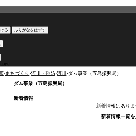
つける
ふりがなをはずす
黒
guage
類
›
まちづくり
›
河川・砂防
›
河川
›
ダム事業（五島振興局）
ダム事業（五島振興局）
新着情報
新着情報はありま
新着情報一覧を