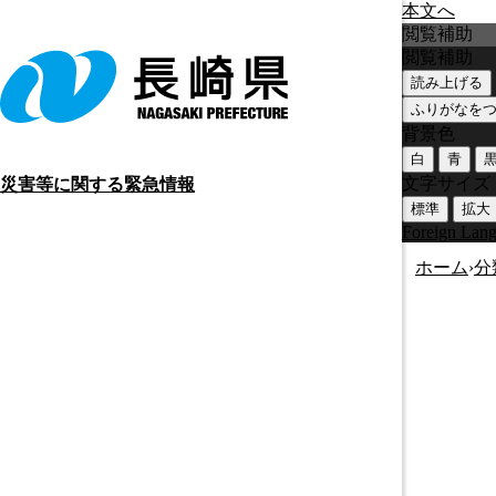
本文へ
閲覧補助
閲覧補助
読み上げる
ふりがなを
背景色
白
青
文字サイズ
災害等に関する緊急情報
標準
拡大
Foreign Lan
ホーム
›
分