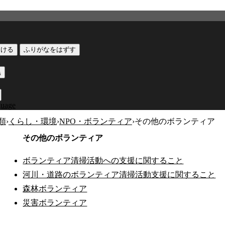
つける
ふりがなをはずす
黒
guage
類
›
くらし・環境
›
NPO・ボランティア
›
その他のボランティア
その他のボランティア
ボランティア清掃活動への支援に関すること
河川・道路のボランティア清掃活動支援に関すること
公式SNS
森林ボランティア
このサイトについて
県庁案内
アンケート
災害ボランティア
長崎県庁
〒850-8570 長崎市尾上町3-1