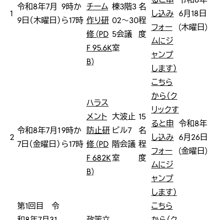
令和8年7月
9時か
チーム
棟3階3
名
1
し込み
6月18日
9日（木曜日）
ら17時
作り研
02～30
程
フォー
(木曜日)
修 (PD
5会議
度
ムにジ
F 95.6K
室
ャンプ
B)
します）
こちら
から（ク
ハラス
リックす
メント
大波止
15
ると申
令和8年
令和8年7月1
9時か
防止研
ビル7
名
2
し込み
6月26日
7日（金曜日）
ら17時
修 (PD
階会議
程
フォー
(金曜日)
F 682K
室
度
ムにジ
B)
ャンプ
します）
第1回目 令
こちら
和8年7月31
政策立
から（ク