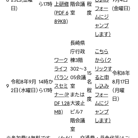
ら17時
上研修
階会議
程
日)
フォー
(金曜日)
(PDF 6
室
度
ムにジ
89KB)
ャンプ
します）
長崎県
庁行政
こちら
ワーク
棟3階
から（ク
ライフ
302～3
リックす
15
令和8年
バラン
05会議
ると申
令和8年9月
14時か
名
8月17日
9
スセミ
室
し込み
2日（水曜日）
ら17時
程
（月曜
ナー (P
または
フォー
度
日）
DF 1.28
大波止
ムにジ
MB)
ビル7
ャンプ
階会議
します）
室
※参加費は無料です。（ただし、交通費・昼食代等はご