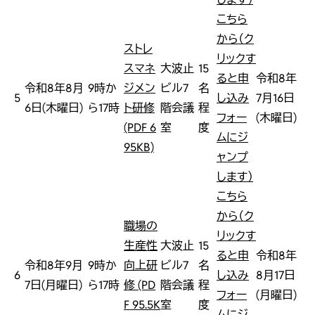
こちら
から（ク
ストレ
リックす
スマネ
大波止
15
ると申
令和8年
令和8年8月
9時か
ジメン
ビル7
名
5
し込み
7月16日
6日(木曜日)
ら17時
ト研修
階会議
程
フォー
(木曜日)
(PDF 6
室
度
ムにジ
95KB)
ャンプ
します）
こちら
から（ク
職場の
リックす
生産性
大波止
15
ると申
令和8年
令和8年9月
9時か
向上研
ビル7
名
6
し込み
8月17日
7日(月曜日)
ら17時
修 (PD
階会議
程
フォー
(月曜日)
F 95.5K
室
度
ムにジ