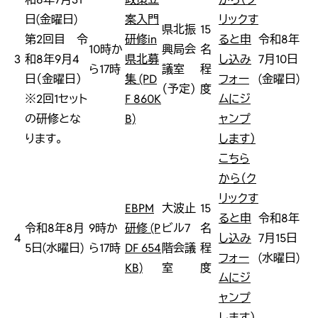
日(金曜日)
案入門
リックす
県北振
15
第2回目 令
研修in
ると申
令和8年
10時か
興局会
名
3
和8年9月4
県北募
し込み
7月10日
ら17時
議室
程
日（金曜日）
集 (PD
フォー
(金曜日)
（予定）
度
※2回1セット
F 860K
ムにジ
の研修とな
B)
ャンプ
ります。
します）
こちら
から（ク
リックす
EBPM
大波止
15
ると申
令和8年
令和8年8月
9時か
研修 (P
ビル7
名
4
し込み
7月15日
5日(水曜日)
ら17時
DF 654
階会議
程
フォー
(水曜日)
KB)
室
度
ムにジ
ャンプ
します）