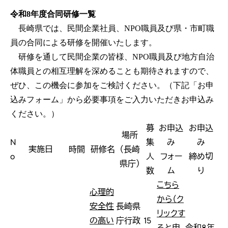
令和8年度合同研修一覧
長崎県では、民間企業社員、NPO職員及び県・市町職
員の合同による研修を開催いたします。
研修を通して民間企業の皆様、NPO職員及び地方自治
体職員との相互理解を深めることも期待されますので、
ぜひ、この機会に参加をご検討ください。（下記「お申
込みフォーム」から必要事項をご入力いただきお申込み
ください。）
募
お申込
お申込
場所
N
集
み
み
実施日
時間
研修名
（長崎
o
人
フォー
締め切
県庁）
数
ム
り
こちら
心理的
から（ク
安全性
長崎県
リックす
の高い
庁行政
15
ると申
令和8年