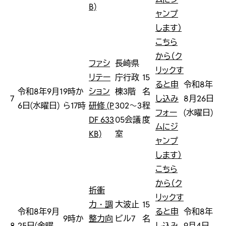
B)
ャンプ
します）
こちら
から（ク
ファシ
長崎県
リックす
リテー
庁行政
15
ると申
令和8年
令和8年9月1
9時か
ション
棟3階
名
7
し込み
8月26日
6日(水曜日)
ら17時
研修 (P
302～3
程
フォー
(水曜日)
DF 633
05会議
度
ムにジ
KB)
室
ャンプ
します）
こちら
から（ク
折衝
リックす
力・調
大波止
15
令和8年9月
ると申
令和8年
9時か
整力向
ビル7
名
8
25日(金曜
し込み
9月4日