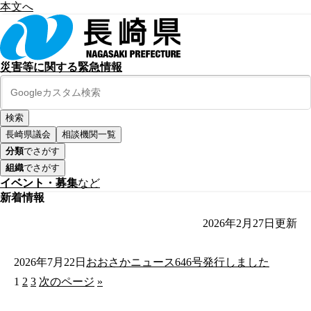
本文へ
災害等に関する緊急情報
長崎県議会
相談機関一覧
分類
でさがす
組織
でさがす
イベント・募集
など
新着情報
2026年2月27日
更新
2026年7月22日
おおさかニュース646号発行しました
1
2
3
次のページ
»