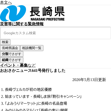
本文へ
災害等に関する緊急情報
長崎県議会
相談機関一覧
分類
でさがす
組織
でさがす
イベント・募集
など
おおさかニュース641号発行しました
2026年5月13日
更新
長崎ヴェルカが初の地区優勝
始まっています・長崎しま旅「割引キャンペーン」
「よみうりマーケット」に長崎の名品登場
みのりみのるマルシェ「長崎の実り」開催