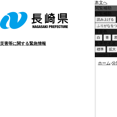
本文へ
閲覧補助
閲覧補助
読み上げる
ふりがなを
背景色
白
青
文字サイズ
災害等に関する緊急情報
標準
拡大
Foreign Lan
ホーム
›
分