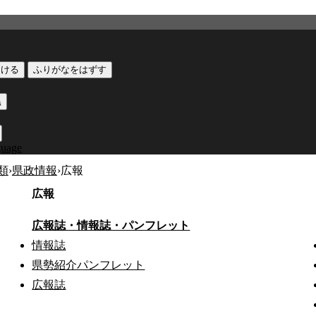
つける
ふりがなをはずす
黒
guage
類
›
県政情報
›
広報
広報
広報誌・情報誌・パンフレット
情報誌
県勢紹介パンフレット
広報誌