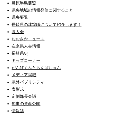
島原半島要覧
県央地域の情報発信に関すること
県央要覧
長崎県の建築職について紹介します！
県人会
おおさかニュース
在京県人会情報
長崎県史
キッズコーナー
がんばくんとらんばちゃん
メディア掲載
県外パブリシティ
表彰式
定例部長会議
知事の資産公開
情報誌