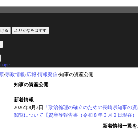
つける
ふりがなをはずす
黒
guage
類
›
県政情報
›
広報
›
情報発信
›
知事の資産公開
知事の資産公開
新着情報
2026年8月3日
「政治倫理の確立のための長崎県知事の資
閲覧について【資産等報告書（令和８年３月２日現在）
新着情報一覧を