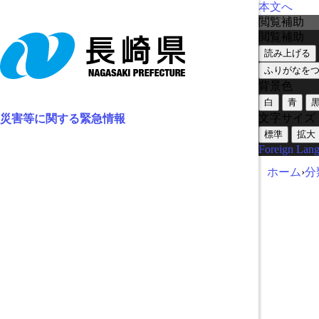
本文へ
閲覧補助
閲覧補助
読み上げる
ふりがなを
背景色
白
青
文字サイズ
災害等に関する緊急情報
標準
拡大
Foreign Lan
ホーム
›
分