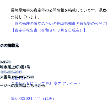
長崎県知事の資産等の公開情報を掲載しています。県政
公開しています。
「政治倫理の確立のための長崎県知事の資産等の公開に
【資産等報告書（令和８年３月２日現在）】
ジの掲載元
0-8570
崎市尾上町3番1号
095-895-2015
ス番号
095-895-2548
公式SNS
このサイトについて
県庁案内
アンケート
ージへの質問はこちらから
長崎県庁
〒850-8570 長崎市尾上町3-1
電話 095-824-1111（代表）
法人番号 4000020420000
© 2026 Nagasaki Prefectural. All Rights Reserved.