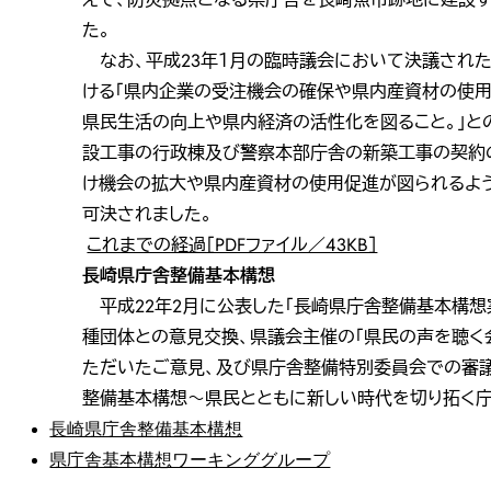
た。
なお、平成23年１月の臨時議会において決議された
ける「県内企業の受注機会の確保や県内産資材の使用
県民生活の向上や県内経済の活性化を図ること。」との
設工事の行政棟及び警察本部庁舎の新築工事の契約の
け機会の拡大や県内産資材の使用促進が図られるよう
可決されました。
これまでの経過［PDFファイル／43KB］
長崎県庁舎整備基本構想
平成22年2月に公表した「長崎県庁舎整備基本構想
種団体との意見交換、県議会主催の「県民の声を聴く
ただいたご意見、及び県庁舎整備特別委員会での審議
整備基本構想～県民とともに新しい時代を切り拓く庁
長崎県庁舎整備基本構想
県庁舎基本構想ワーキンググループ