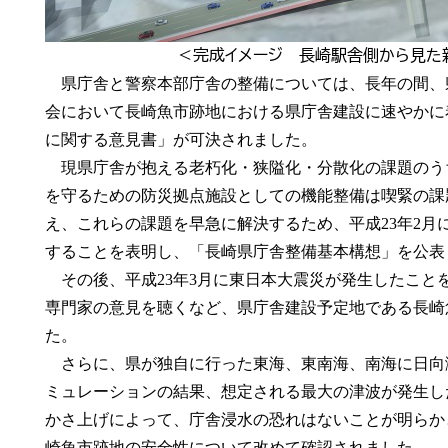
＜完成イメージ 長崎駅舎側から見た
県庁舎と警察本部庁舎の整備については、長年の間、県
会において長崎魚市跡地における県庁舎建設に速やかに
に関する意見書」が可決されました。
現県庁舎が抱える老朽化・狭隘化・分散化の課題のう
を守るための防災拠点施設としての機能整備は喫緊の課
え、これらの課題を早急に解決するため、平成23年2月
することを表明し、「長崎県庁舎整備基本構想」を公表
その後、平成23年3月に東日本大震災が発生したこと
専門家の意見を聴くなど、県庁舎建設予定地である長崎
た。
さらに、県が独自に行った東海、東南海、南海に日向
ミュレーションの結果、想定される最大の津波が発生し
かさ上げによって、庁舎浸水の恐れはないことが明らか
崎魚市跡地の安全性について改めて確認されました。