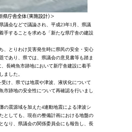
新県庁舎全体（実施設計）＞
議会などで議論され、平成23年1月、県議
着手することを求める「新たな県庁舎の建設
ち、とりわけ災害発生時に県民の安全・安心
題であり、県では、県議会の意見書等も踏ま
に、長崎魚市跡地において新庁舎建設に着手
しました。
を受け、県では地震や津波、液状化について
魚市跡地の安全性について再確認を行いまし
灘の震源域を加えた4連動地震による津波シ
たとしても、現在の整備計画における地盤の
となり、県議会の関係委員会にも報告し、長