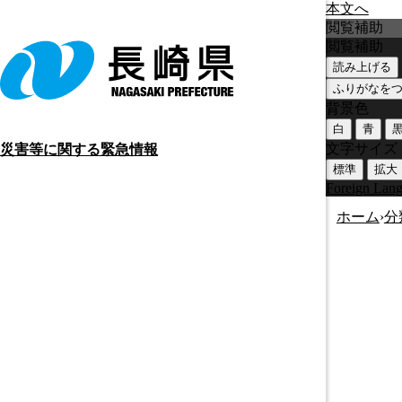
本文へ
閲覧補助
閲覧補助
読み上げる
ふりがなを
背景色
白
青
文字サイズ
災害等に関する緊急情報
標準
拡大
Foreign Lan
ホーム
›
分