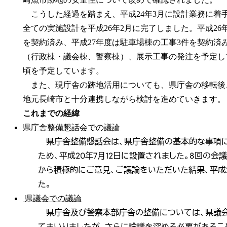
こうした経過を踏まえ、平成24年3月に設計業務に着
全ての実施設計を平成26年2月に完了しました。平成26
を契約済み、平成27年度は駐車場棟の工事3件を契約済
（行政棟・議会棟、警察棟）、展示工事の発注を予定し
頃を予定しています。
また、現庁舎の跡地活用についても、県庁舎の移転後
地元長崎市と十分連携しながら検討を進めていきます。
これまでの経緯
県庁舎整備懇話会での議論
県庁舎整備懇話会は、県庁舎整備の基本的な事項に
ため、平成20年7月12日に設置されました。8回の
から積極的にご意見、ご議論をいただいた結果、平成2
た。
県議会での議論
県庁舎及び警察本部庁舎の整備については、県議会
てまいりましたが、さらに論議を深める必要があること