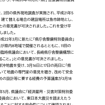
、2回の県外現地調査が実施され、平成21年5
、建て替える場合の建設場所は魚市跡地とし、
との意見書が可決されました。これを受け平
たしました。
22年3月に新たに「県庁舎整備特別委員会」
が県内8地域で開催されるとともに、11回の
月の臨時県議会において、長崎県庁舎整備構想に
ること。」との意見書が可決されました。
沖地震を受け、3月16日と17日の両日に「県
ついて地震の専門家の意見を聴き、改めて安全
めの設計等に要する経費の予算議案が3月18
年5月、県議会に「経済雇用・災害対策特別委
務委員会において、東日本大震災を踏まえたう
することに対する安全性について確認されまし