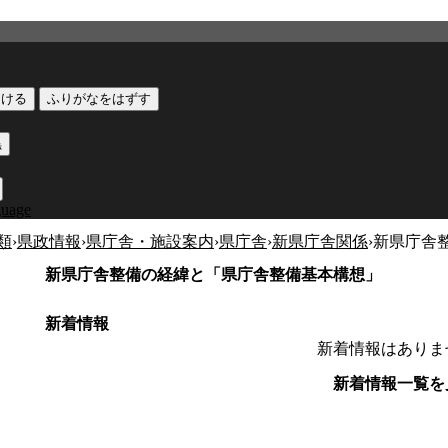
つける
ふりがなをはずす
黒
guage
類
›
県政情報
›
県庁舎・施設案内
›
県庁舎
›
新県庁舎関係
›
新県庁舎
新県庁舎整備の経緯と「県庁舎整備基本構想」
新着情報
新着情報はありま
新着情報一覧を