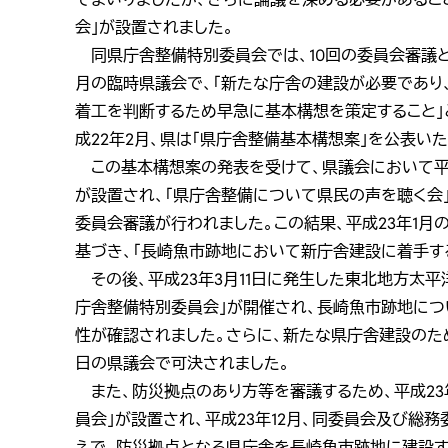
会」が設置されました。
同県庁舎整備特別委員会では、10回の委員会審議と
月の臨時県議会で、「新たな庁舎の建設が必要であり
着工を判断するため早急に基本構想を策定すること」
成22年2月、県は「県庁舎整備基本構想案」を公表い
この基本構想案の発表を受けて、県議会において平成
が設置され、「県庁舎整備について県民の声を聴く会」
委員会審議が行われました。この結果、平成23年1
基づき、「長崎魚市跡地において新庁舎建設に着手す
その後、平成23年3月11日に発生した東北地方太平洋
庁舎整備特別委員会」が開催され、長崎魚市跡地に
性が確認されました。さらに、新たな県庁舎建設のた
日の県議会で可決されました。
また、防災拠点のあり方等を審議するため、平成23
員会」が設置され、平成23年12月、同委員会及び総
えで、防災拠点となる県庁舎を長崎魚市跡地に建設