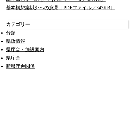
基本構想案以外への意見［PDFファイル／343KB］
カテゴリー
分類
県政情報
県庁舎・施設案内
県庁舎
新県庁舎関係
公式SNS
このサイトについて
県庁案内
アンケート
長崎県庁