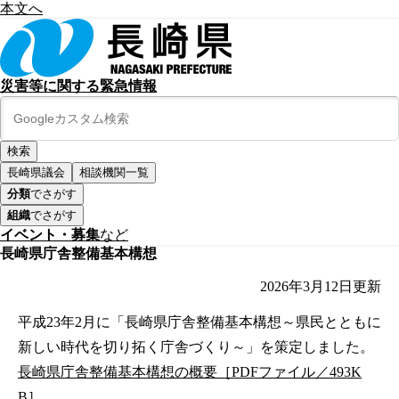
本文へ
災害等に関する緊急情報
長崎県議会
相談機関一覧
分類
でさがす
組織
でさがす
イベント・募集
など
長崎県庁舎整備基本構想
2026年3月12日
更新
平成23年2月に「長崎県庁舎整備基本構想～県民とともに
新しい時代を切り拓く庁舎づくり～」を策定しました。
長崎県庁舎整備基本構想の概要［PDFファイル／493K
B］