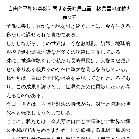
自由と平和の尊厳に関する長崎県宣言 核兵器の廃絶を
願って
子孫に美しく豊かな地球を引き継ぐことは、今を生きる
私たちに課せられた責務である。
しかしながら、この世界は、今なお戦乱、飢餓、地球的
規模で進む環境汚染など多くの課題に直面している。
殊に、被爆体験をもつ私たち長崎県民は、人類を破滅さ
せて余りある核兵器の存在に重大な関心を有している。
私たちは、自由で平和な社会を実現してきたところであ
り、この成果を誇りとし、世界のために貢献したいと考
えるものである。
今日、世界は、不信と対決の時代から、対話と協調の時
代へと転換しようとしている。
ここに、私たちは、全人類の自由と幸福並びに世界の恒
久平和の実現をめざすため、国の堅持する非核三原則の
もとに核兵器の一日も早い廃絶を願い、「自由と平和の