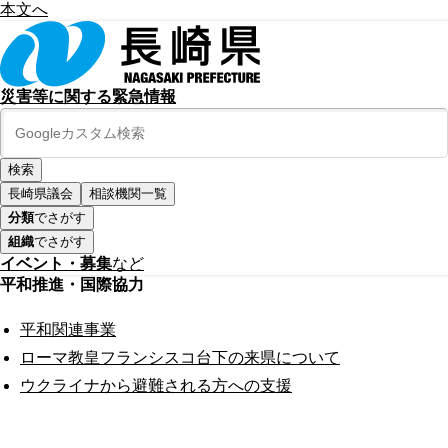
本文へ
災害等に関する緊急情報
長崎県議会
相談機関一覧
分類
でさがす
組織
でさがす
イベント・募集
など
平和推進・国際協力
平和関連事業
ローマ教皇フランシスコ台下の来県について
ウクライナから避難される方への支援