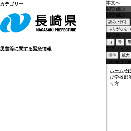
本文へ
カテゴリー
閲覧補助
閲覧補助
読み上げる
ふりがなを
背景色
白
青
文字サイズ
災害等に関する緊急情報
標準
拡大
Foreign Lan
ホーム
›
分
び学校部活
り方