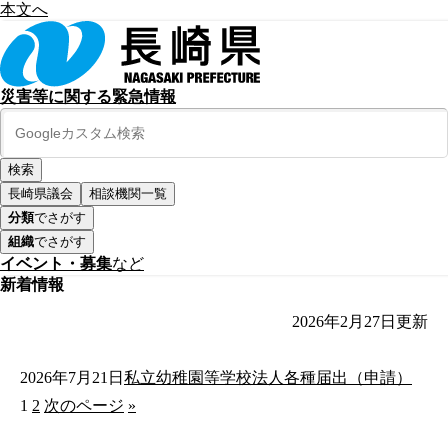
本文へ
災害等に関する緊急情報
長崎県議会
相談機関一覧
分類
でさがす
組織
でさがす
イベント・募集
など
新着情報
2026年2月27日
更新
2026年7月21日
私立幼稚園等学校法人各種届出（申請）
1
2
次のページ
»