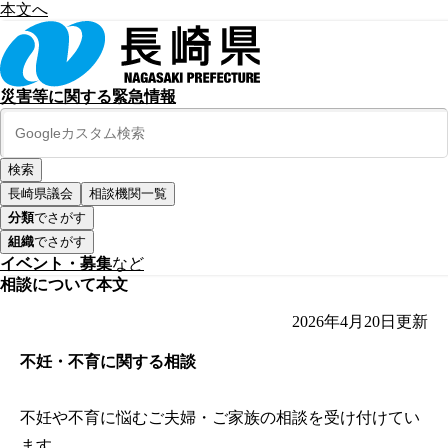
本文へ
災害等に関する緊急情報
長崎県議会
相談機関一覧
分類
でさがす
組織
でさがす
イベント・募集
など
相談について本文
2026年4月20日
更新
不妊・不育に関する相談
不妊や不育に悩むご夫婦・ご家族の相談を受け付けてい
ます。