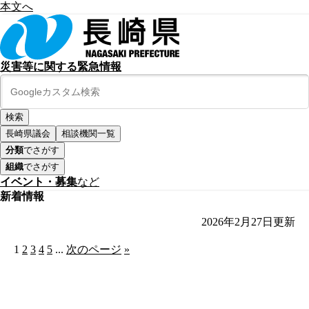
本文へ
災害等に関する緊急情報
長崎県議会
相談機関一覧
分類
でさがす
組織
でさがす
イベント・募集
など
新着情報
2026年2月27日
更新
1
2
3
4
5
...
次のページ
»