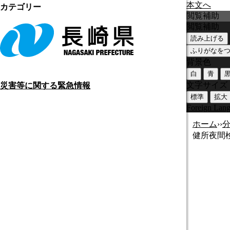
本文へ
カテゴリー
閲覧補助
閲覧補助
読み上げる
ふりがなを
背景色
白
青
文字サイズ
災害等に関する緊急情報
標準
拡大
Foreign Lan
ホーム
›
›
健所夜間