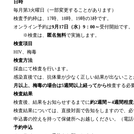
日時
毎月第3火曜日（一部変更することがあります）
検査予約枠は、17時、18時、19時の3枠です。
オンライン予約は
9月17日（水）9：00～
受付開始です。
※検査は、
匿名無料
で実施します。
検査項目
HIV、梅毒
検査方法
採血にて検査を行います。
感染直後では、抗体量が少なく正しい結果が出ないこと
月以上、梅毒の場合は5週間以上経ってから
検査する必
検査結果
検査後、結果をお知らせするまでに
約2週間～4週間程度
検査結果については、直接対面で告知をしますので、必
申込書の控えを持って保健所へお越しください。（電話
予約申込