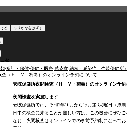
つける
ふりがなをはずす
黒
guage
分類
›
福祉・保健
›
保健・医療
›
感染症
›
結核・感染症（壱岐保健所
検査（ＨＩＶ・梅毒）のオンライン予約について
壱岐保健所夜間検査（ＨＩＶ・梅毒）のオンライン予約
夜間検査を実施します
壱岐保健所では、令和7年10月から毎月第3火曜日（原
日中の検査に来ることが難しい方は、この機会にぜひご
なお、夜間検査はオンラインでの事前予約制になってお