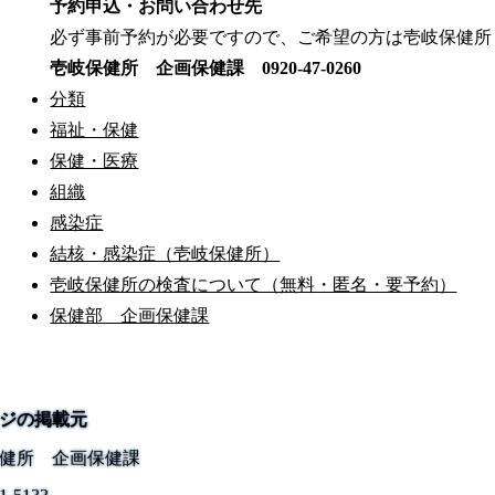
予約申込・お問い合わせ先
必ず事前予約が必要ですので、ご希望の方は壱岐保健所
壱岐保健所 企画保健課 0920-47-0260
分類
福祉・保健
保健・医療
組織
感染症
結核・感染症（壱岐保健所）
壱岐保健所の検査について（無料・匿名・要予約）
保健部 企画保健課
ジの掲載元
健所 企画保健課