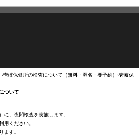
）
›
壱岐保健所の検査について（無料・匿名・要予約）
›
壱岐保
2026年3月23日
更新
について
則）に、夜間検査を実施します。
利用ください。
ります。