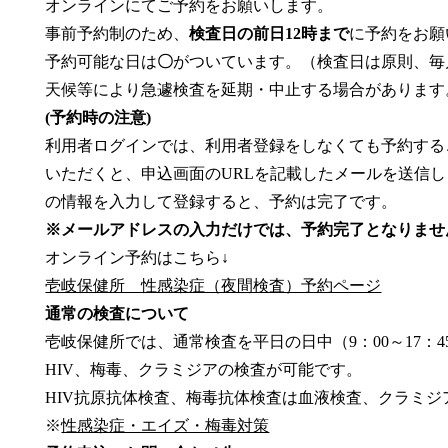
オンラインにてご予約をお願いします。
事前予約制のため、
検査日の前日12時まで
に予約をお願
予約可能な日は
〇
がついています。（検査日は原則、毎
天候等により急遽検査を延期・中止する場合があります
(予約時の注意)
利用者ログインでは、利用者登録をしなくても予約する
いただくと、申込画面のURLを記載したメールを送信し
の情報を入力して登録すると、予約は完了です。
※メールアドレスの入力だけでは、予約完了となりませ
オンライン予約はこちら↓
壱岐保健所 性感染症（夜間検査）予約ページ
通常の検査について
壱岐保健所では、通常検査を平日の日中（9：00～17：
HIV、梅毒、クラミジアの検査が可能です。
HIV抗原抗体検査、梅毒抗体検査は血液検査、クラミ
※
性感染症・エイズ・梅毒対策